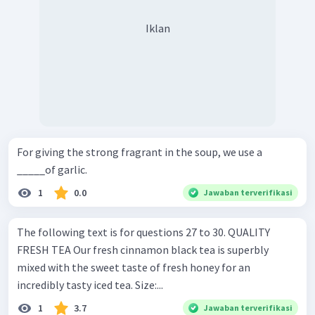
Iklan
For giving the strong fragrant in the soup, we use a
_____of garlic.
1
0.0
Jawaban terverifikasi
The following text is for questions 27 to 30. QUALITY
FRESH TEA Our fresh cinnamon black tea is superbly
mixed with the sweet taste of fresh honey for an
incredibly tasty iced tea. Size:...
1
3.7
Jawaban terverifikasi