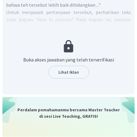
bahwa teh tersebut lebih baik dihidangkan ..."
Untuk menjawab pertanyaan tersebut, perhatikan teks
pada bagian "
How to prepare
". Pada bagian ini, kalimat
terakhir yang menyatakan "
Add some cool water and ice
then keep the prepared iced tea refrigerated.
" yang artinya
"Tambahkan secukupnya air dingin dan es batu kemudian
simpan es teh yang sudah disiapkan di lemari es."
Kalimat tersebut menyatakan bahwa teh
Quality Fresh
Buka akses jawaban yang telah terverifikasi
Tea
tersebut lebih baik dihidangkan
dingin
.
Berikut ini terjemahan dari opsi A sampai D:
Lihat Iklan
A. panas, B. hangat, C. dingin, D. di botol
Jadi jawaban yang benar adalah C.
Perdalam pemahamanmu bersama Master Teacher
di sesi Live Teaching, GRATIS!