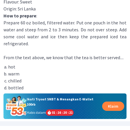
Flavour: Sweet
Origin: Sri Lanka
How to prepare
:
Prepare 60 oz boiled, filtered water. Put one pouch in the hot
water and steep from 2 to 3 minutes. Do not over steep. Add
some cool water and ice then keep the prepared iced tea
refrigerated.
From the text above, we know that the tea is better served....
hot
warm
chilled
bottled
Ikuti Tryout SNBT & Menangkan E-Wallet
100rb
Klaim
Habis dalam
01
:
16
:
20
:
21