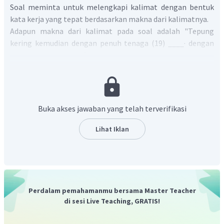
Soal meminta untuk melengkapi kalimat dengan bentuk
kata kerja yang tepat berdasarkan makna dari kalimatnya.
Adapun makna dari kalimat pada soal adalah "Tepung
kering kemudian dengan penuh tenaga (19) ____· dengan
air, garam dan gula.". Berdasarkan makna kalimat dan opsi
yang tersedia, maka bagian rumpang pada kalimat
tersebut diisi dengan kata kerja pasif "dicampur" dalam
bentuk
Simple Present Tense
.
Rumus kalimat pasif
(Simple Present Tense)
adalah
S + to be
Buka akses jawaban yang telah terverifikasi
(am / is / are) + Verb 3
dengan ketentuan penggunaan
to be
sebagai berikut:
Lihat Iklan
Berdasarkan rumus tersebut, maka kata kerja pasif untuk
Perdalam pemahamanmu bersama Master Teacher
melengkapi bagian rumpang adalah
mixed
yang artinya
di sesi Live Teaching, GRATIS!
"dicampur". Pada bagian rumpang ini
to be
tidak perlu
ditambahkan karena sudah disebutkan di dalam soal