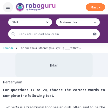
Masuk
Beranda
The dried flour is then vigorously (19) ____with w...
Iklan
Pertanyaan
For questions 17 to 20, choose the correct words to
complete the following text.
Papeda
is a traditional Indonesian dish, often said to be the