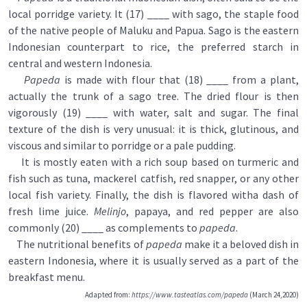
local porridge variety. It (17) ____ with sago, the staple food
of the native people of Maluku and Papua. Sago is the eastern
Indonesian counterpart to rice, the preferred starch in
central and western Indonesia.
Papeda
is made with flour that (18) ____ from a plant,
actually the trunk of a sago tree. The dried flour is then
vigorously (19) ____ with water, salt and sugar. The final
texture of the dish is very unusual: it is thick, glutinous, and
viscous and similar to porridge or a pale pudding.
It is mostly eaten with a rich soup based on turmeric and
fish such as tuna, mackerel catfish, red snapper, or any other
local fish variety. Finally, the dish is flavored witha dash of
fresh lime juice.
Melinjo
, papaya, and red pepper are also
commonly (20) ____ as complements to
papeda
.
The nutritional benefits of
papeda
make it a beloved dish in
eastern Indonesia, where it is usually served as a part of the
breakfast menu.
Adapted from:
https://www.tasteatlas.com/papeda
(March 24,2020)