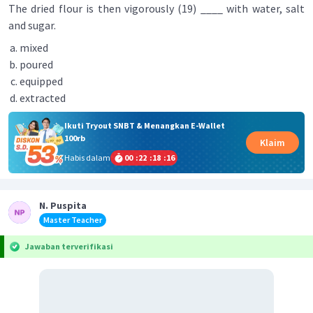
The dried flour is then vigorously (19) ____ with water, salt
and sugar.
mixed
poured
equipped
extracted
Ikuti Tryout SNBT & Menangkan E-Wallet
100rb
Klaim
Habis dalam
00
:
22
:
18
:
16
N. Puspita
Master Teacher
Jawaban terverifikasi