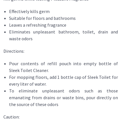
Effectively kills germ
Suitable for floors and bathrooms
Leaves a refreshing fragrance
Eliminates unpleasant bathroom, toilet, drain and
waste odors
Directions:
Pour contents of refill pouch into empty bottle of
Sleek Toilet Cleaner.
For mopping floors, add 1 bottle cap of Sleek Toilet for
every liter of water.
To eliminate unpleasant odors such as those
emanating from drains or waste bins, pour directly on
the source of these odors
Caution: