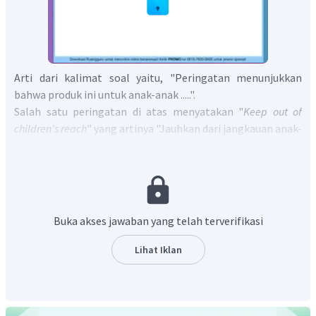
Arti dari kalimat soal yaitu, "Peringatan menunjukkan
bahwa produk ini untuk anak-anak .....".
Salah satu peringatan di atas menyatakan "
Keep out of
children's reach
" yang artinya "Jauhkan dari jangkauan anak-
anak".
Berdasarkan pernyataan tersebut maka dapat disimpulkan
bahwa produk di atas berbahaya (
dangerous
) untuk anak-
anak.
Jadi, jawaban yang benar adalah B.
Buka akses jawaban yang telah terverifikasi
Lihat Iklan