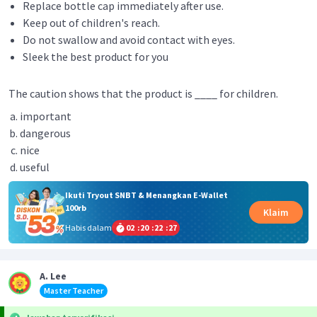
Replace bottle cap immediately after use.
Keep out of children's reach.
Do not swallow and avoid contact with eyes.
Sleek the best product for you
The caution shows that the product is ____ for children.
important
dangerous
nice
useful
Ikuti Tryout SNBT & Menangkan E-Wallet
100rb
Klaim
Habis dalam
02
:
20
:
22
:
26
A. Lee
Master Teacher