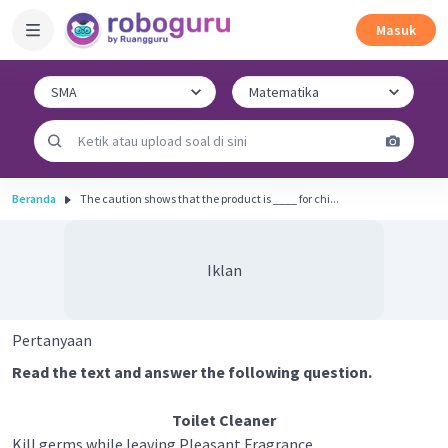
Masuk
Beranda
The caution shows that the product is ____ for chi...
Iklan
Pertanyaan
Read the text and answer the following question.
Toilet Cleaner
Kill germs while leaving Pleasant Fragrance