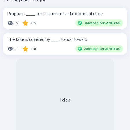
Prague is ____ for its ancient astronomical clock.
5
3.5
Jawaban terverifikasi
The lake is covered by ____ lotus flowers.
1
3.0
Jawaban terverifikasi
Iklan