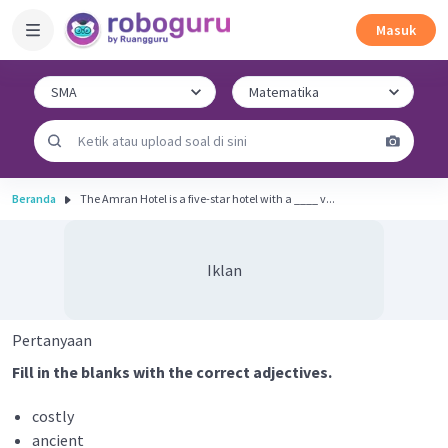
Masuk
Beranda
The Amran Hotel is a five-star hotel with a ____ v...
Iklan
Pertanyaan
Fill in the blanks with the correct adjectives.
costly
ancient