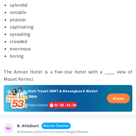
splendid
notable
popular
captivating
sprawling
crowded
enormous
boring
The Amran Hotel is a five-star hotel with a ____ view of
Mount Kerinci.
Ikuti Tryout SNBT & Menangkan E-Wallet
100rb
Klaim
Habis dalam
02
:
05
:
24
:
26
B. Atlaliust
Master Teacher
Mahasiswa/Alumni Universitas Negeri Medan