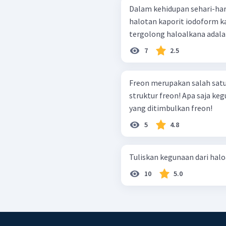
Dalam kehidupan sehari-har
halotan kaporit iodoform kapur klor Pasangan senyawa yang
tergolong haloalkana adalah 
7
2.5
Freon merupakan salah satu contoh 
struktur freon! Apa saja kegunaan freon? Jelaskan dampak negatif
yang ditimbulkan freon!
5
4.8
10
5.0