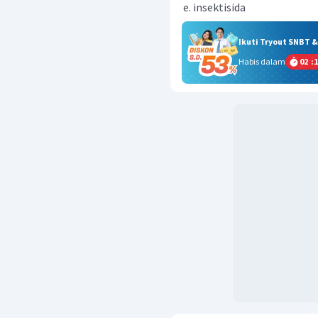
insektisida
Ikuti Tryout SNBT 
Habis dalam
02
:
1