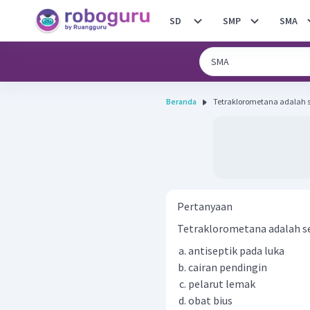
SD
SMP
SMA
Beranda
Tetraklorometana adalah 
Pertanyaan
Tetraklorometana adalah se
antiseptik pada luka
cairan pendingin
pelarut lemak
obat bius