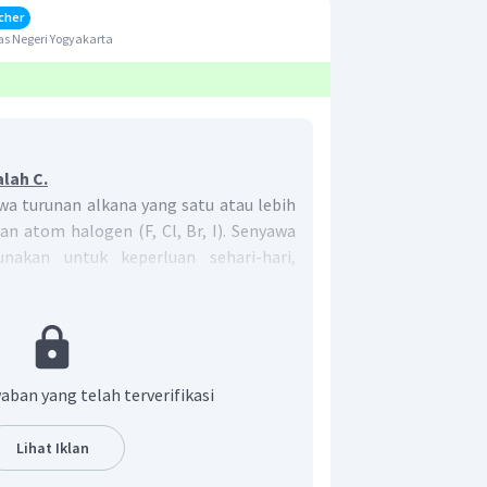
cher
s Negeri Yogyakarta
lah C.
wa turunan alkana yang satu atau lebih
n atom halogen (F, Cl, Br, I). Senyawa
nakan untuk keperluan sehari-hari,
klorometana atau karbon tetraklorida
banyak digunakan untuk pembuatan
encucian kering (
dry cleaning
) karena
rutkan lemak.
ana adalah senyawa yang berguna
aban yang telah terverifikasi
Lihat Iklan