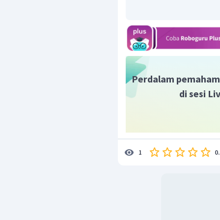
Perdalam pemaham
di sesi L
0
1