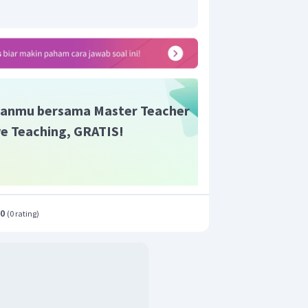
anmu bersama Master Teacher
ive Teaching, GRATIS!
.0
(
0 rating
)