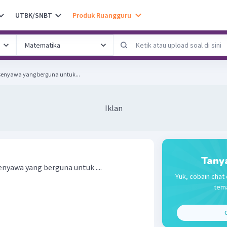
UTBK/SNBT
Produk Ruangguru
senyawa yang berguna untuk...
Iklan
Tany
nyawa yang berguna untuk ....
Yuk, cobain chat 
tema
C