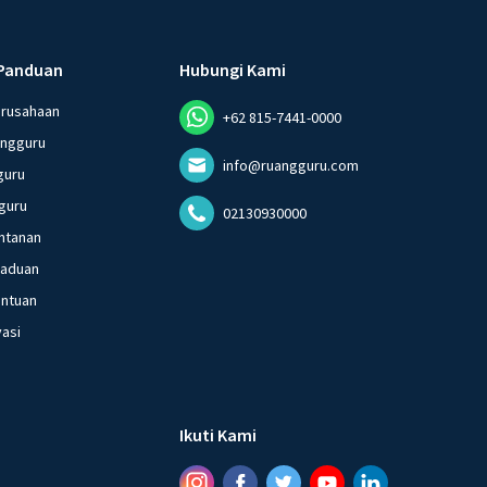
Panduan
Hubungi Kami
erusahaan
+62 815-7441-0000
angguru
info@ruangguru.com
guru
guru
02130930000
ntanan
gaduan
entuan
vasi
Ikuti Kami