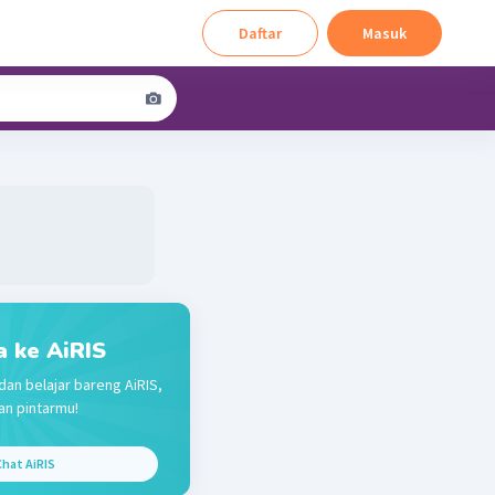
Daftar
Masuk
a ke AiRIS
dan belajar bareng AiRIS,
n pintarmu!
hat AiRIS