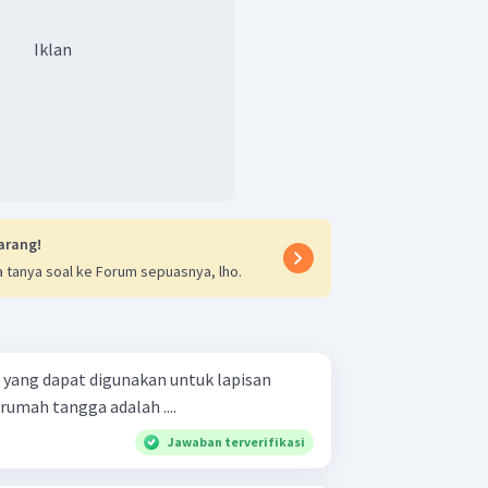
Iklan
arang!
 tanya soal ke Forum sepuasnya, lho.
 yang dapat digunakan untuk lapisan
rumah tangga adalah ....
Jawaban terverifikasi