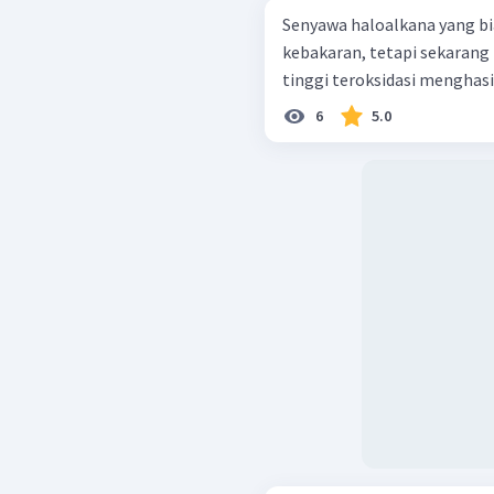
Senyawa haloalkana yang b
kebakaran, tetapi sekarang 
tinggi teroksidasi menghasil
6
5.0