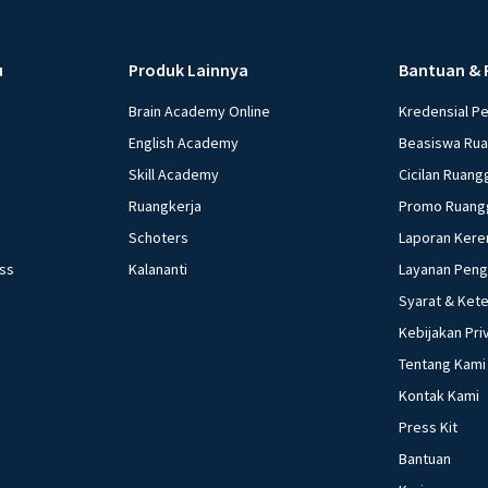
u
Produk Lainnya
Bantuan & 
Brain Academy Online
Kredensial P
English Academy
Beasiswa Ru
Skill Academy
Cicilan Ruang
Ruangkerja
Promo Ruang
Schoters
Laporan Kere
ess
Kalananti
Layanan Pen
Syarat & Ket
Kebijakan Pri
Tentang Kami
Kontak Kami
Press Kit
Bantuan