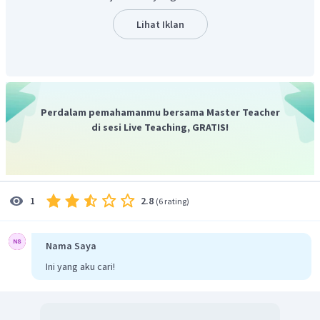
Dengan demikian, pilihan jawaban yang tepat adalah D.
Lihat Iklan
Perdalam pemahamanmu bersama Master Teacher
di sesi Live Teaching, GRATIS!
2.8
1
(
6 rating
)
Nama Saya