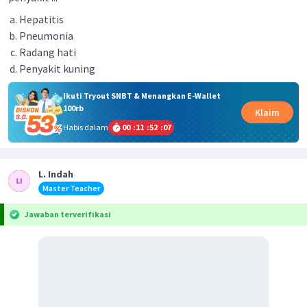
Нерatitis
Pneumonia
Radang hati
Penyakit kuning
Ikuti Tryout SNBT & Menangkan E-Wallet
100rb
Klaim
Habis dalam
00
:
11
:
52
:
07
L. Indah
Master Teacher
Jawaban terverifikasi