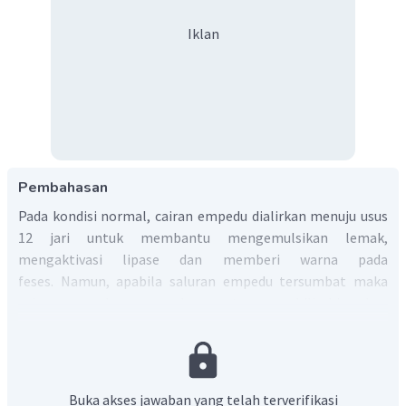
Iklan
Pembahasan
Pada kondisi normal, cairan empedu dialirkan menuju usus
12 jari untuk membantu mengemulsikan lemak,
mengaktivasi lipase dan memberi warna pada
feses. Namun, apabila saluran empedu tersumbat maka
cairan empedu mengandung zat warna bilirubin akan
masuk ke pembuluh darah dan menyebabkan kulit,
membran mukosa, dan bagian putih dari mata berubah
warna menjadi kekuningan. Gangguan sistem eskresi ini
disebut
penyakit kuning (
Jaudice
).
Buka akses jawaban yang telah terverifikasi