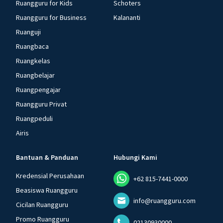
Ruangguru for Kids
Schoters
Ruangguru for Business
Kalananti
Ruanguji
Ruangbaca
Ruangkelas
Ruangbelajar
Ruangpengajar
Ruangguru Privat
Ruangpeduli
Airis
Bantuan & Panduan
Hubungi Kami
Kredensial Perusahaan
+62 815-7441-0000
Beasiswa Ruangguru
info@ruangguru.com
Cicilan Ruangguru
Promo Ruangguru
02130930000