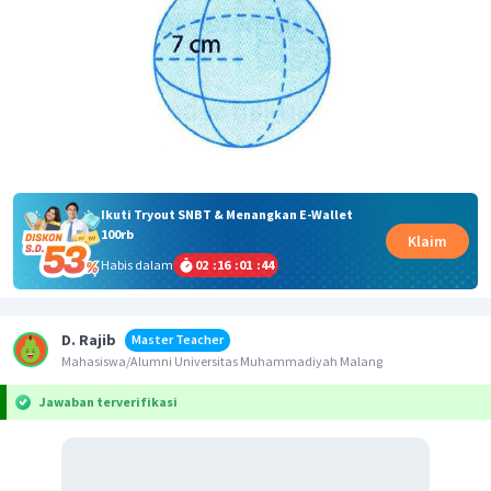
Ikuti Tryout SNBT & Menangkan E-Wallet
100rb
Klaim
Habis dalam
02
:
16
:
01
:
43
D. Rajib
Master Teacher
Mahasiswa/Alumni Universitas Muhammadiyah Malang
Jawaban terverifikasi