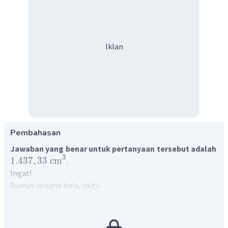
Iklan
Pembahasan
Jawaban yang benar untuk pertanyaan tersebut adalah
3
1.437
,
33
cm
.
Ingat!
Rumus volume bola, yaitu
4
3
V
=
×
×
π
r
3
Perhatikan perhitungan berikut ini!