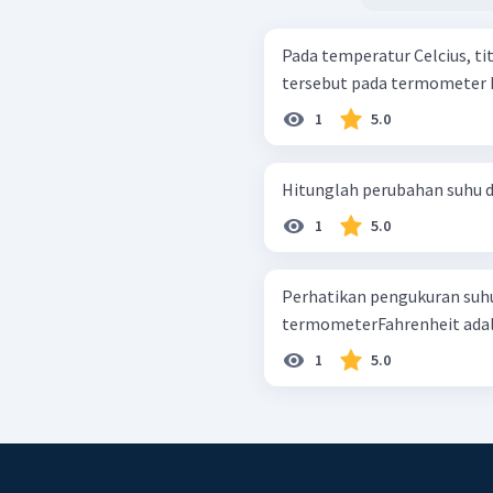
Pada temperatur Celcius, titik
tersebut pada termometer 
1
5.0
1
5.0
Perhatikan pengukuran suhu berikut!
1
5.0