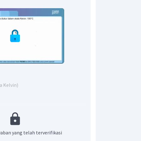
a Kelvin)
ter dari skala Celcius ke skala Kelvin
menggunakan persamaan di bawah ini:
aban yang telah terverifikasi
 373 K.