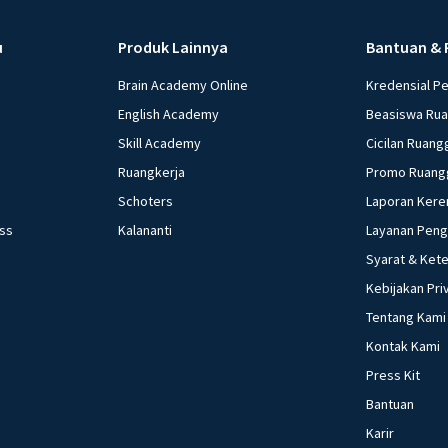
u
Produk Lainnya
Bantuan & 
Brain Academy Online
Kredensial P
English Academy
Beasiswa Ru
Skill Academy
Cicilan Ruang
Ruangkerja
Promo Ruang
Schoters
Laporan Kere
ess
Kalananti
Layanan Pen
Syarat & Ket
Kebijakan Pri
Tentang Kami
Kontak Kami
Press Kit
Bantuan
Karir