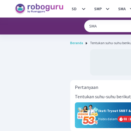
SD
SMP
SMA
Beranda
Tentukan suhu-suhu berikut
Pertanyaan
Tentukan suhu-suhu berikut 
Ikuti Tryout SNBT 
Habis dalam
01
:
1