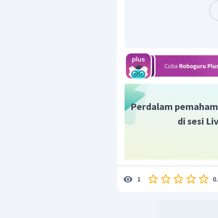
Perdalam pemaham
di sesi L
0
1