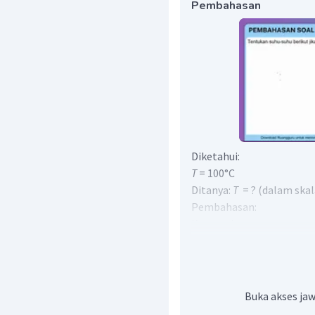
Pembahasan
Diketahui:
T
= 100°C
Ditanya:
T
= ? (dalam skal
Pembahasan:
Konversi satuan termome
dapat dilakukan dengan 
Buka akses jaw
Jadi, 100°
C sama dengan