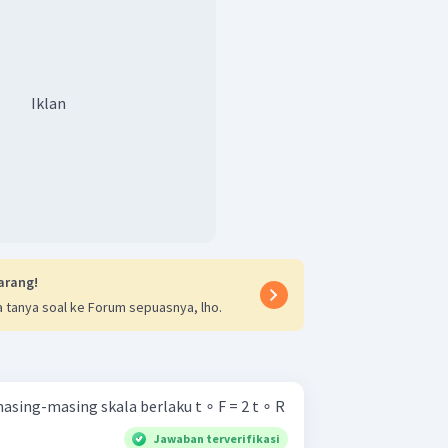
Iklan
arang!
 tanya soal ke Forum sepuasnya, lho.
sing-masing skala berlaku t ∘ F = 2 t ∘ R
Jawaban terverifikasi