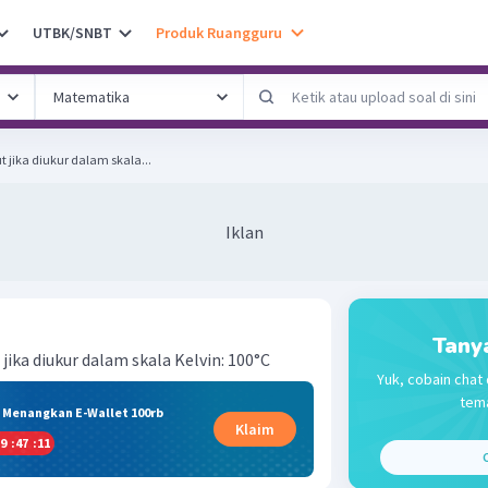
UTBK/SNBT
Produk Ruangguru
 jika diukur dalam skala...
Iklan
Tany
jika diukur dalam skala Kelvin: 100°C
Yuk, cobain chat 
tema
& Menangkan E-Wallet 100rb
Klaim
9
:
47
:
10
C