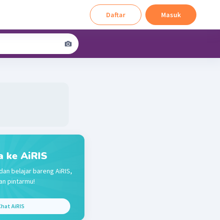
Daftar
Masuk
a ke AiRIS
dan belajar bareng AiRIS,
n pintarmu!
hat AiRIS