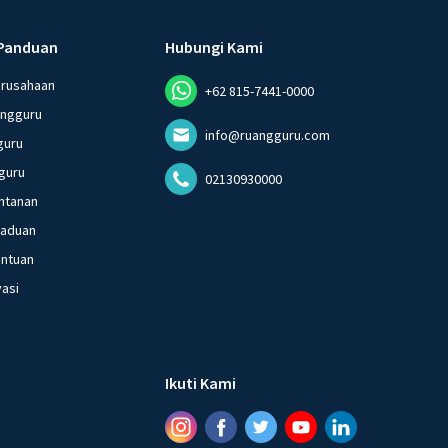
Panduan
Hubungi Kami
erusahaan
+62 815-7441-0000
angguru
info@ruangguru.com
guru
guru
02130930000
ntanan
gaduan
entuan
vasi
Ikuti Kami