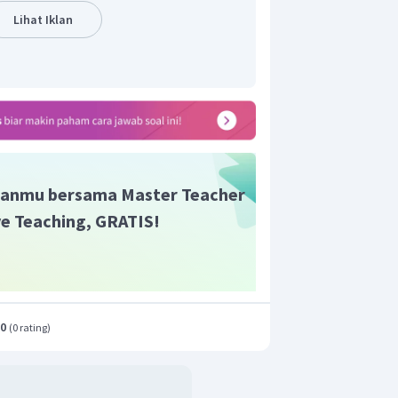
Lihat Iklan
anmu bersama Master Teacher
ive Teaching, GRATIS!
.0
(
0 rating
)