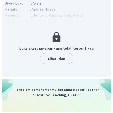
Judul buku : Ayah
Penulis : Andrea Hirata
Penerbit : Bentang Pustaka, Yogyakarta
Tahun terbit : cetakan pertama 2015
Tebal buku : 412 halaman
Paragraf 1 :
Orientasi/ Sinopsis
Paragraf 2-4:
Penafsiran
Paragraf 5:
Rangkuman dan simpulan
Buka akses jawaban yang telah terverifikasi
Lihat Iklan
Perdalam pemahamanmu bersama Master Teacher
di sesi Live Teaching, GRATIS!