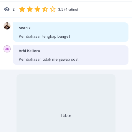
3.5
2
(
4 rating
)
sean x
Pembahasan lengkap banget
Arbi Keliora
Pembahasan tidak menjawab soal
Iklan