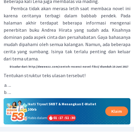
Beberapa kali Lena juga membalas via mading.
Pembca tidak akan merasa letih saat membaca novel ini
karena ceritanya terbagi dalam babbab pendek. Pada
halaman akhir terdapat beberapa informasi mengenai
penerbitan buku Andrea Hirata yang sudah ada. Kisahnya
dominan pada aspek cinta dan persahabatan. Gaya bahasanya
mudah dipahami oleh semua kalangan. Namun, ada beberapa
cerita yang sumbang. Isinya tak terlalu penting dan keluar
dari tema utama.
Disadur dari: http://deweezz.com/contoh-resensi-novel-fiksi/ diunduh 10 Juni 2017
Tentukan struktur teks ulasan tersebut!
...
...
Ikuti Tryout SNBT & Menangkan E-Wallet
100rb
Klaim
Habis dalam
01
:
17
:
51
:
29