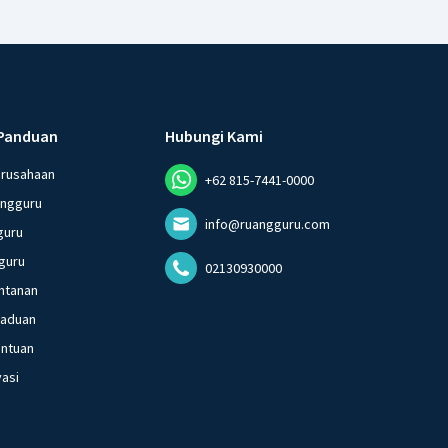
Panduan
Hubungi Kami
erusahaan
+62 815-7441-0000
angguru
info@ruangguru.com
guru
guru
02130930000
ntanan
gaduan
entuan
vasi