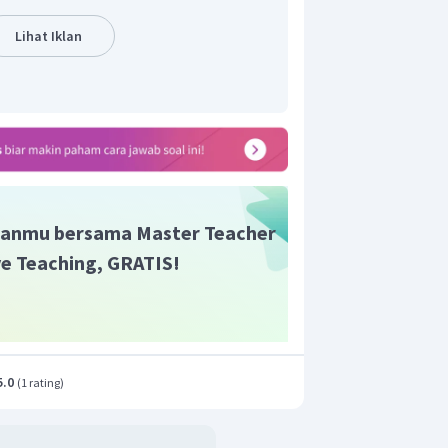
5
125
=
5
Lihat Iklan
=
25
5
ta hasil panen pak Doni selama
tahun
anmu bersama Master Teacher
ive Teaching, GRATIS!
5.0
(
1 rating
)