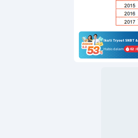
Ikuti Tryout SNBT 
Habis dalam
02
:
0