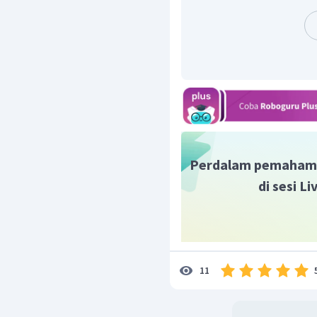
Dengan demikian, rata-ra
25
ton
adalah
.
Perdalam pemaham
di sesi L
11