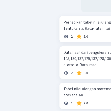
Perhatikan tabel nilai ulang
Tentukan: a. Rata-rata n
2
5.0
Data hasil dari pengukuran t
125,130,132,125,132,128,130,135,1
di atas. a. Rata-rata
2
0.0
Tabel nilai ulangan matematika kelas 5. Mean (ra
atas adalah ...
1
2.0