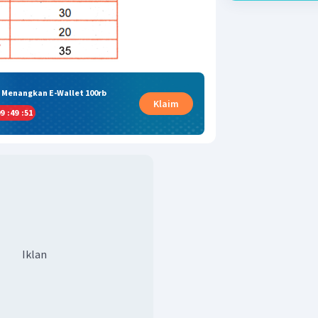
& Menangkan E-Wallet 100rb
Klaim
9
:
49
:
51
Iklan