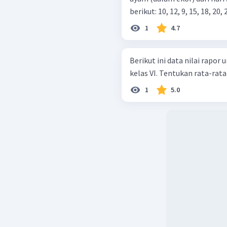
berikut: 10, 12, 9, 15, 18, 20
1
4.7
Berikut ini data nilai rapo
kelas VI. Tentukan rata-
1
5.0