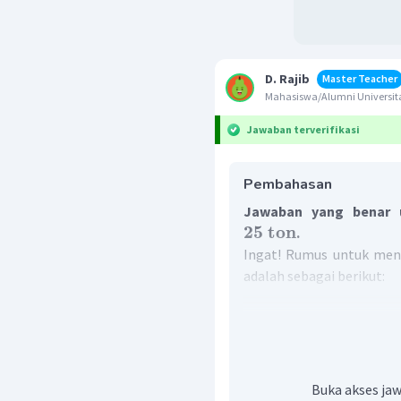
D. Rajib
Master Teacher
Mahasiswa/Alumni Univers
Jawaban terverifikasi
Pembahasan
Jawaban yang benar u
25
ton
.
Ingat! Rumus untuk mene
adalah sebagai berikut:
rata
−
rata
=
Berdasarkan soal, te
menggunakan rumus di at
5
selama
tahun adalah
Buka akses jaw
rata
−
rat