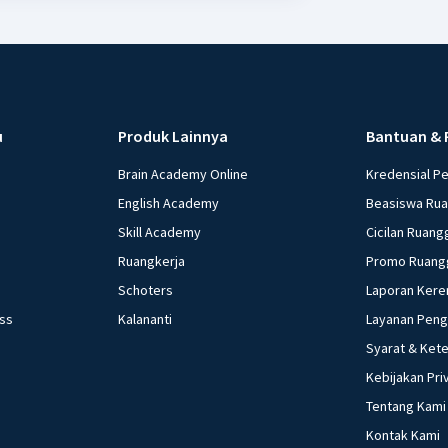
u
Produk Lainnya
Bantuan & 
Brain Academy Online
Kredensial P
English Academy
Beasiswa Ru
Skill Academy
Cicilan Ruang
Ruangkerja
Promo Ruang
Schoters
Laporan Kere
ess
Kalananti
Layanan Pen
Syarat & Ket
Kebijakan Pri
Tentang Kami
Kontak Kami