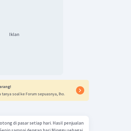
Iklan
arang!
 tanya soal ke Forum sepuasnya, lho.
tong di pasar setiap hari. Hasil penjualan
 Senin sampai dengan hari Minggu sebagai