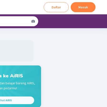
Daftar
Masuk
a ke AiRIS
dan belajar bareng AiRIS,
n pintarmu!
hat AiRIS