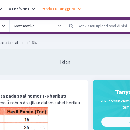
UTBK/SNBT
Produk Ruangguru
a pada soal nomor 1-6 b...
Iklan
Tany
ata pada soal nomor 1-6 berikut!
Yuk, cobain chat 
5
lama
tahun disajikan dalam tabel berikut.
tema
C