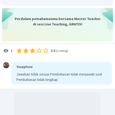
Perdalam pemahamanmu bersama Master Teacher
di sesi Live Teaching, GRATIS!
Berdasarkan tabel tersebut, maka
Jumlah
data
=
28
×
5
+
29
×
2
+
30
×
12
+
3
3.0
1
(
2 rating
)
+
32
×
1
+
33
×
2
=
780
Yosephine
Banyak
data
=
5
+
2
+
12
+
4
+
1
+
2
Jawaban tidak sesuai Pembahasan tidak menjawab soal
=
26
Pembahasan tidak lengkap
780
Rata
−
rata
=
26
=
30
30
Dengan demikian, rata-rata data tersebut adalah
.