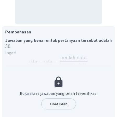
Pembahasan
Jawaban yang benar untuk pertanyaan tersebut adalah
30
.
Ingat!
jumlah
data
rata
−
rata
=
banyak
data
Perhatikan perhitungan berikut!
Data tersebut dapat disajikan dalam bentuk tabel seperti di
bawah ini
Buka akses jawaban yang telah terverifikasi
Lihat Iklan