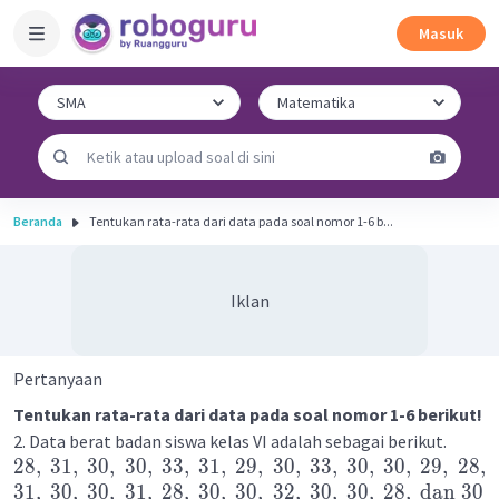
Masuk
Beranda
Tentukan rata-rata dari data pada soal nomor 1-6 b...
Iklan
Pertanyaan
Tentukan rata-rata dari data pada soal nomor 1-6 berikut!
2. Data berat badan siswa kelas VI adalah sebagai berikut.
28
,
31
,
30
,
30
,
33
,
31
,
29
,
30
,
33
,
30
,
30
,
29
,
28
,
31
,
30
,
30
,
31
,
28
,
30
,
30
,
32
,
30
,
30
,
28
,
dan
30