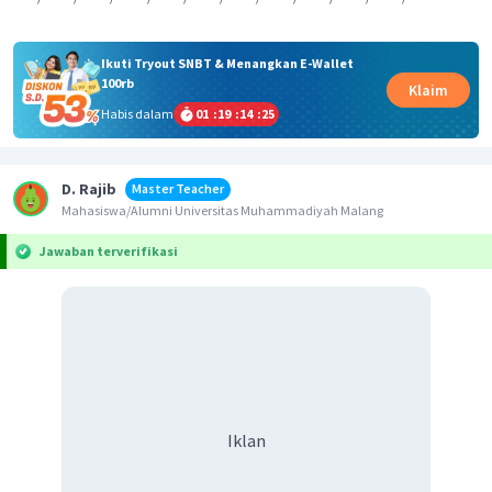
Ikuti Tryout SNBT & Menangkan E-Wallet
100rb
Klaim
Habis dalam
01
:
19
:
14
:
25
D. Rajib
Master Teacher
Mahasiswa/Alumni Universitas Muhammadiyah Malang
Jawaban terverifikasi
Iklan