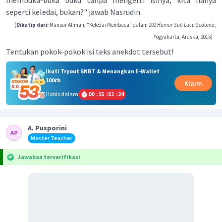
membuka-buka buku tanpa mengerti isinya, kita hanya
seperti keledai, bukan?" jawab Nasrudin.
(
Dikutip dari:
Mansur Aliman, "Keledai Membaca" dalam
101 Humor Sufi Lucu Sedunia
,
Yogyakarta, Araska, 2015)
Tentukan pokok-pokok isi teks anekdot tersebut!
Ikuti Tryout SNBT & Menangkan E-Wallet
100rb
Klaim
Habis dalam
00
:
15
:
51
:
24
A. Pusporini
Master Teacher
Jawaban terverifikasi