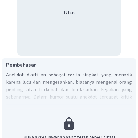
Iklan
Pembahasan
Anekdot diartikan sebagai cerita singkat yang menarik
karena lucu dan mengesankan, biasanya mengenai orang
penting atau terkenal dan berdasarkan kejadian yang
sebenarnya. Dalam humor suatu anekdot terdapat kritik
atau sindiran yang disampaikan secara halus dalam
cerita. Teks di atas berisi tentang seekor keledai yang
belajar membaca. Tentunya, tidak benar-benar membaca.
Keledai hanya membalikkan halaman buku karena ada
gandum yang disisipkan di situ. Nasrudin mengumpamakan
Buka akses jawaban yang telah terverifikasi