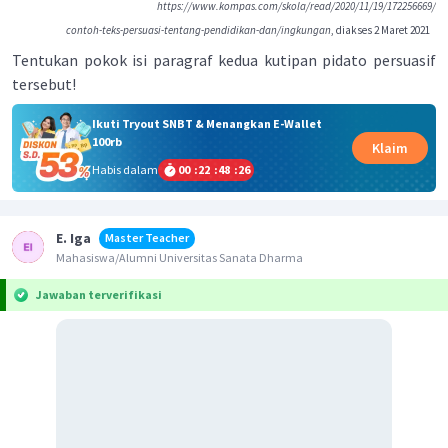
https://www.kompas.com/skola/read/2020/11/19/172256669/
contoh-teks-persuasi-tentang-pendidikan-dan/ingkungan
, diakses 2 Maret 2021
Tentukan pokok isi paragraf kedua kutipan pidato persuasif
tersebut!
Ikuti Tryout SNBT & Menangkan E-Wallet
100rb
Klaim
Habis dalam
00
:
22
:
48
:
26
E. Iga
Master Teacher
Mahasiswa/Alumni Universitas Sanata Dharma
Jawaban terverifikasi