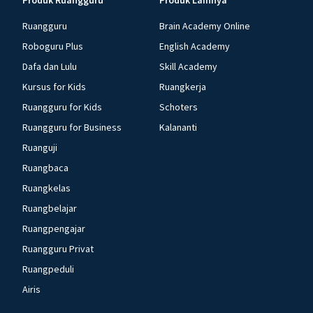
Produk Ruangguru
Produk Lainnya
Ruangguru
Brain Academy Online
Roboguru Plus
English Academy
Dafa dan Lulu
Skill Academy
Kursus for Kids
Ruangkerja
Ruangguru for Kids
Schoters
Ruangguru for Business
Kalananti
Ruanguji
Ruangbaca
Ruangkelas
Ruangbelajar
Ruangpengajar
Ruangguru Privat
Ruangpeduli
Airis