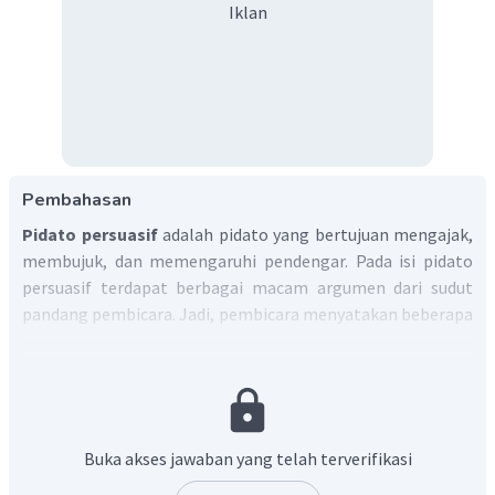
Iklan
Pembahasan
Pidato persuasif
adalah pidato yang bertujuan mengajak,
membujuk, dan memengaruhi pendengar. Pada isi pidato
persuasif terdapat berbagai macam argumen dari sudut
pandang pembicara. Jadi, pembicara menyatakan beberapa
argumen untuk mengajak, membujuk, dan memengaruhi
pendengar dengan kata-kata yang diucapkannya.
Pokok isi atau disebut juga ide pokok
adalah ide,
gagasan, atau inti pembahasan dari sebuah paragraf. Ide
pokok biasanya terletak di bagian awal (deduktif) atau
Buka akses jawaban yang telah terverifikasi
akhir kalimat (induktif). Namun ada pula ide pokok yang