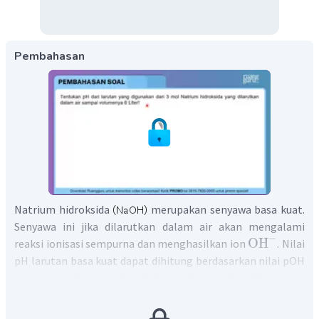
Pembahasan
Natrium hidroksida
merupakan senyawa basa kuat.
Senyawa ini jika dilarutkan dalam air akan mengalami
−
OH
reaksi ionisasi sempurna dan menghasilkan ion
. Nilai
pH larutan basa kuat dapat dihitung berdasarkan nilai pOH
larutannya. berdasarkan hal tersebut maka pH larutan
NaOH
dapat dicari dengan langkah sebagai berikut.
NaOH
1. Hitung molaritas larutan