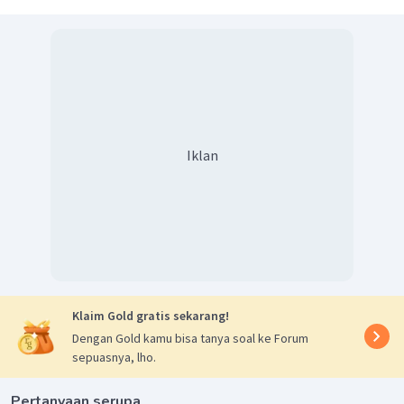
pOH
=
1
−
lo
g
5
NaOH
4. Tentukan pH larutan
pH
=
14
−
pOH
pH
=
14
−
(
1
−
lo
g
5
)
pH
=
13
+
lo
g
5
NaOH
Jadi, pH larutan
tersebut adalah 13 + log 5.
Iklan
Klaim Gold gratis sekarang!
Dengan Gold kamu bisa tanya soal ke Forum
sepuasnya, lho.
Pertanyaan serupa