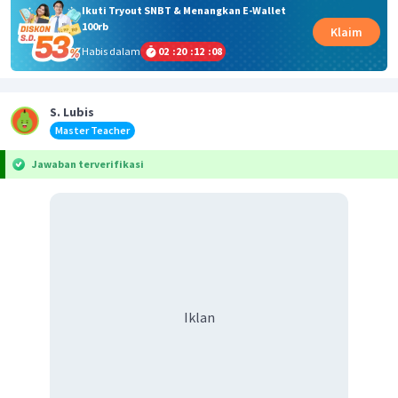
Ikuti Tryout SNBT & Menangkan E-Wallet
100rb
Klaim
Habis dalam
02
:
20
:
12
:
08
S. Lubis
Master Teacher
Jawaban terverifikasi
Iklan