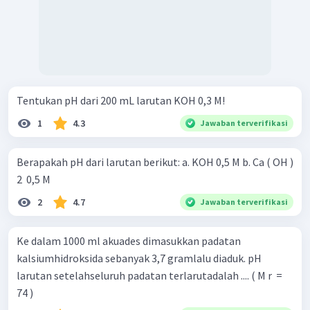
Tentukan pH dari 200 mL larutan KOH 0,3 M!
1
4.3
Jawaban terverifikasi
Berapakah pH dari larutan berikut: a. KOH 0,5 M b. Ca ( OH )
2 ​ 0,5 M
2
4.7
Jawaban terverifikasi
Ke dalam 1000 ml akuades dimasukkan padatan
kalsiumhidroksida sebanyak 3,7 gramlalu diaduk. pH
larutan setelahseluruh padatan terlarutadalah .... ( M r ​ =
74 )