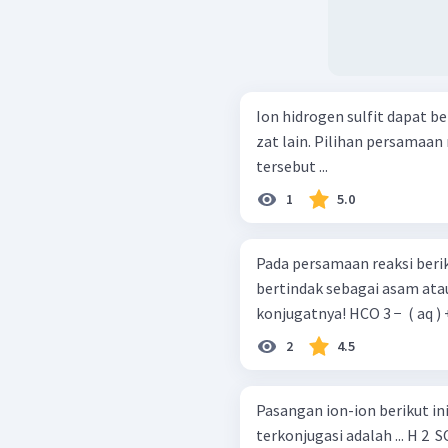
Ion hidrogen sulfit dapat b
zat lain. Pilihan persamaa
tersebut ...
1
5.0
Pada persamaan reaksi beri
bertindak sebagai asam ata
konjugatnya! HCO 3 − 
2
4.5
Pasangan ion-ion berikut 
terkonjugasi adalah ... H 2 ​ SO 4 ​ dengan SO 4 2 − ​ H 2 ​ CO 3 ​ dengan HCO