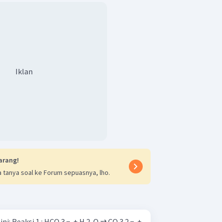
Iklan
arang!
 tanya soal ke Forum sepuasnya, lho.
3 2 − ​ +