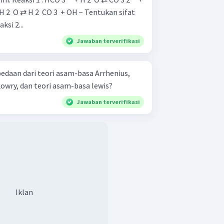
 ⇄ H 2 ​ CO 3 ​ + OH − Tentukan sifat
ksi 2...
Jawaban terverifikasi
daan dari teori asam-basa Arrhenius,
owry, dan teori asam-basa lewis?
Jawaban terverifikasi
Iklan