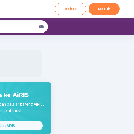
Daftar
Masuk
a ke AiRIS
dan belajar bareng AiRIS,
n pintarmu!
hat AiRIS