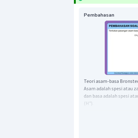
Pembahasan
Teori asam-basa Bronsted
Asam adalah spesi atau z
dan basa adalah spesi at
(H⁺).
dari reaksi diatas maka :
adalah (asam) keren
menjadi
(basa konjug