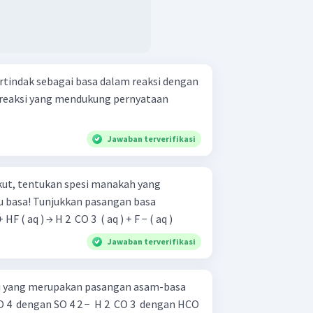
ertindak sebagai basa dalam reaksi dengan
n reaksi yang mendukung pernyataan
Jawaban terverifikasi
kut, tentukan spesi manakah yang
u basa! Tunjukkan pasangan basa
​ ( aq ) + HF ( aq ) → H 2 ​ CO 3 ​ ( aq ) + F − ( aq )
Jawaban terverifikasi
ini yang merupakan pasangan asam-basa