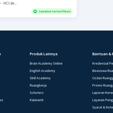
3 − ​ H 3 ​ PO 4 ​ dengan PO 4 3 − ​ HCl de...
Jawaban terverifikasi
u
Produk Lainnya
Bantuan & 
Brain Academy Online
Kredensial P
English Academy
Beasiswa Ru
Skill Academy
Cicilan Ruang
Ruangkerja
Promo Ruang
Schoters
Laporan Kere
ess
Kalananti
Layanan Pen
Syarat & Ket