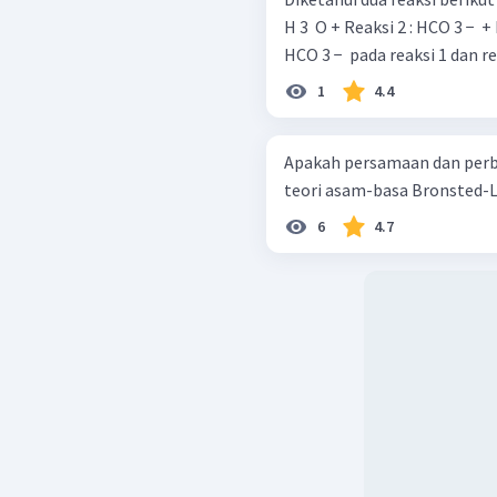
H 3 ​ O + Reaksi 2 : HCO 3 − ​ + H 2 ​ O
HCO 3 − ​ pada reaksi 1 dan rea
1
4.4
Apakah persamaan dan perbe
teori asam-basa Bronsted-L
6
4.7