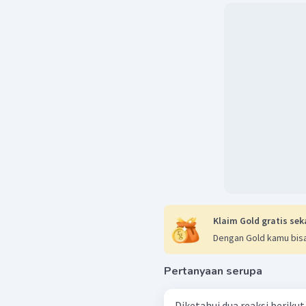
Klaim Gold gratis sek
Dengan Gold kamu bisa
Pertanyaan serupa
Diketahui dua reaksi berikut ini: Reaksi 1 : HCO 3 − ​ + H 2 ​ O ⇄ CO 