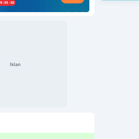
9
:
55
:
01
Iklan