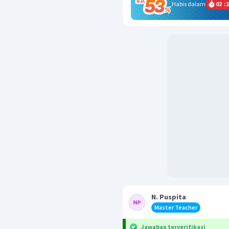
Habis dalam
02
:
1
N. Puspita
Master Teacher
Jawaban terverifikasi