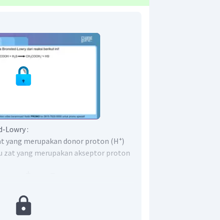
-Lowry :
at yang merupakan donor proton (H⁺)
au zat yang merupakan akseptor proton
a memberikan proton
sehingga
at)