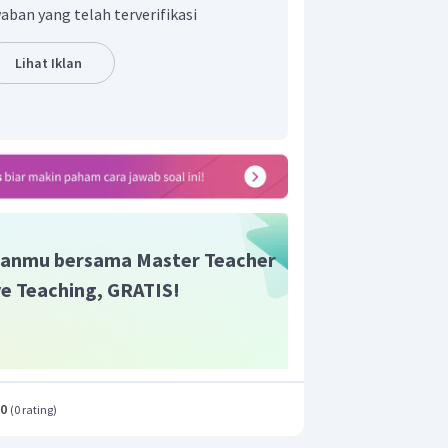
 karena menerima proton
sehingga
aban yang telah terverifikasi
m konjugasi)
di seperti berikut:
Lihat Iklan
dan
adalah basa konjugasinya
anmu bersama Master Teacher
ive Teaching, GRATIS!
.0
(
0 rating
)