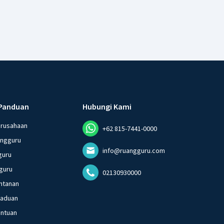
Panduan
Hubungi Kami
erusahaan
+62 815-7441-0000
angguru
info@ruangguru.com
guru
guru
02130930000
ntanan
gaduan
entuan