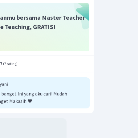
anmu bersama Master Teacher
ive Teaching, GRATIS!
.7
(
7 rating
)
ayani
anget Ini yang aku cari! Mudah
nget Makasih ❤️