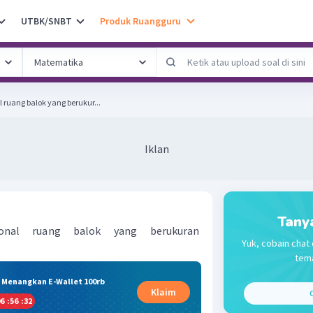
UTBK/SNBT
Produk Ruangguru
ruang balok yang berukur...
Iklan
Tany
gonal ruang balok yang berukuran
Yuk, cobain chat 
tema
& Menangkan E-Wallet 100rb
Klaim
C
6
:
56
:
31