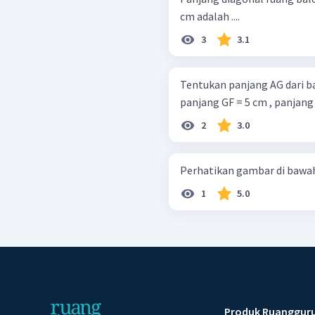
cm adalah ....
3
3.1
Tentukan panjang AG dari bangun berikut: 
panjang GF = 5 cm , panjang
2
3.0
1
5.0
Produk Ruanggur