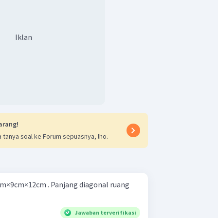
Iklan
arang!
 tanya soal ke Forum sepuasnya, lho.
cm×9cm×12cm . Panjang diagonal ruang
Jawaban terverifikasi