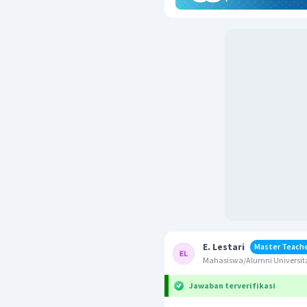
E. Lestari
Master Teach
Mahasiswa/Alumni Universita
Jawaban terverifikasi