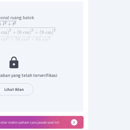
onal ruang balok
2
2
+
+
l
t
2
2
2
cm
)
+
(
6
cm
)
+
(
8
cm
)
2
2
2
cm
+
36
cm
+
64
cm
2
cm
2
cm
×
2
cm
ang balok adalah
.
aban yang telah terverifikasi
Lihat Iklan