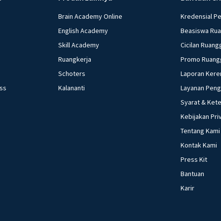
Brain Academy Online
Kredensial P
English Academy
Beasiswa Ru
Skill Academy
Cicilan Ruang
Ruangkerja
Promo Ruang
Schoters
Laporan Kere
ess
Kalananti
Layanan Pen
Syarat & Ket
Kebijakan Pri
Tentang Kami
Kontak Kami
Press Kit
Bantuan
Karir