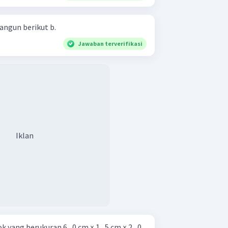
Tentukan panjang A G dari bangun berikut b.
Jawaban terverifikasi
Iklan
yang berukuran 6 , 0 cm × 1 , 5 cm × 2 , 0