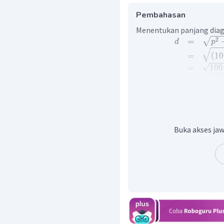
Pembahasan
Menentukan panjang diag
2
=
d
p
=
(
10
=
100
=
200
=
100
=
10
2
Jadi, panjang diagonal ru
Buka akses jaw