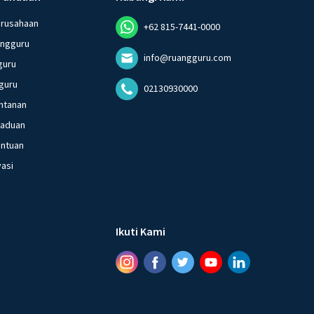
erusahaan
+62 815-7441-0000
angguru
info@ruangguru.com
guru
guru
02130930000
ntanan
gaduan
entuan
vasi
Ikuti Kami