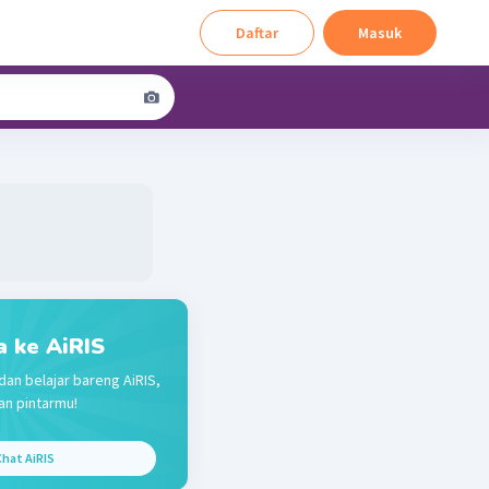
Daftar
Masuk
a ke AiRIS
dan belajar bareng AiRIS,
n pintarmu!
hat AiRIS