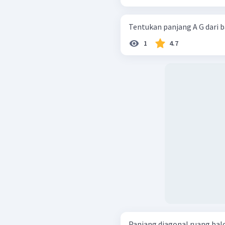
1
4.7
Panjang diagonal ruang balok 