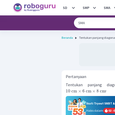
SD
SMP
SMA
Beranda
Tentukan panjang diagonal 
Pertanyaan
Tentukan panjang dia
10
cm
×
6
cm
×
8
cm
!
Ikuti Tryout SNBT 
Habis dalam
02
:
0