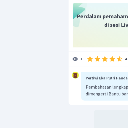
Perdalam pemaham
di sesi L
4
1
Pertiwi Eka Putri Hand
Pembahasan lengkap b
dimengerti Bantu ba