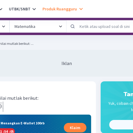
UTBK/SNBT
Produk Ruangguru
Tentukan nilai dari bentuk nilai mutlak berikut: ...
Iklan
Tan
ilai mutlak berikut:
∣
Yuk, cobain ch
0
t
∣
& Menangkan E-Wallet 100rb
Klaim
1
:
54
:
05