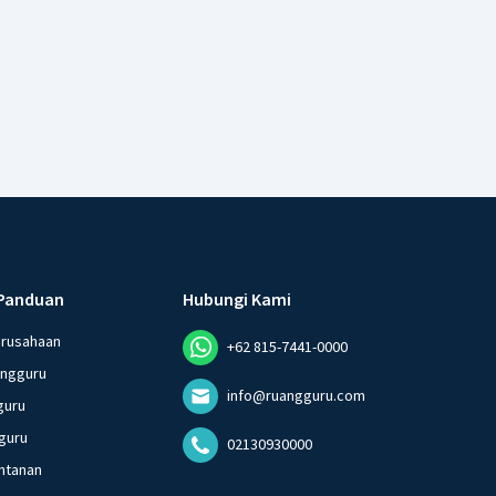
Panduan
Hubungi Kami
erusahaan
+62 815-7441-0000
angguru
info@ruangguru.com
guru
guru
02130930000
ntanan