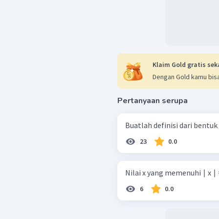
Klaim Gold gratis sek
Dengan Gold kamu bisa
Pertanyaan serupa
23
0.0
Nilai x yang memenuhi ∣ x ∣ =
6
0.0