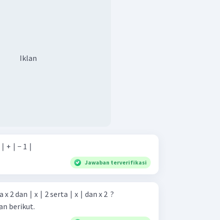
Iklan
 ∣ + ∣ − 1 ∣
Jawaban terverifikasi
 dan ∣ x ∣ 2 serta ∣ x ∣ dan x 2 ​ ?
dan berikut.