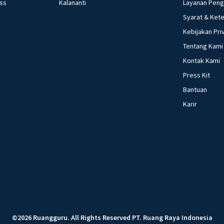
ess
Kalananti
Layanan Pen
Syarat & Ket
Kebijakan Pri
Tentang Kami
Kontak Kami
Press Kit
Bantuan
Karir
©
2026
Ruangguru
.
All Rights Reserved
PT. Ruang Raya Indonesia