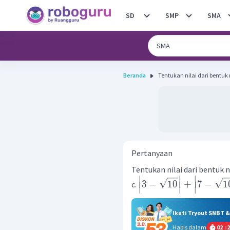
SD
SMP
SMA
Beranda
Pertanyaan
Tentukan nilai dari bentuk n
∣
∣
∣
3
−
10
+
7
−
1
c.
∣
∣
∣
Ikuti Tryout SNBT 
Habis dalam
02
:
2