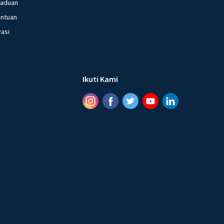
gaduan
entuan
vasi
Ikuti Kami