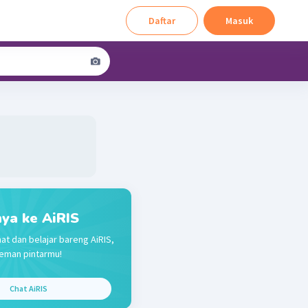
Daftar
Masuk
ya ke AiRIS
at dan belajar bareng AiRIS,
eman pintarmu!
Chat AiRIS