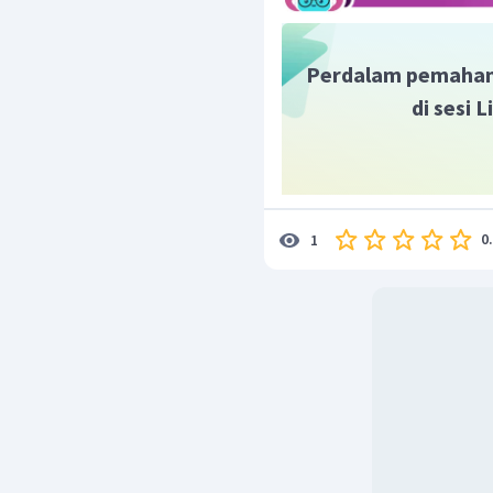
Perdalam pemaham
Dengan demikian hasil da
di sesi 
0
1