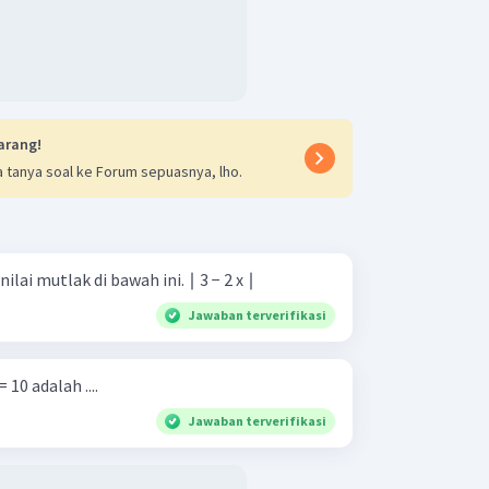
arang!
 tanya soal ke Forum sepuasnya, lho.
Buatlah definisi dari bentuk nilai mutlak di bawah ini. ∣ 3 − 2 x ∣
Jawaban terverifikasi
 10 adalah ....
Jawaban terverifikasi