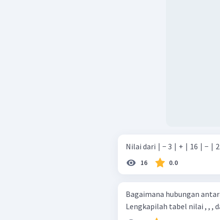
Nilai dari ∣ − 3 ∣ + ∣ 16 ∣ − ∣ 2
16
0.0
Bagaimana hubungan antara x 2
Lengkapilah tabel nilai , , , 