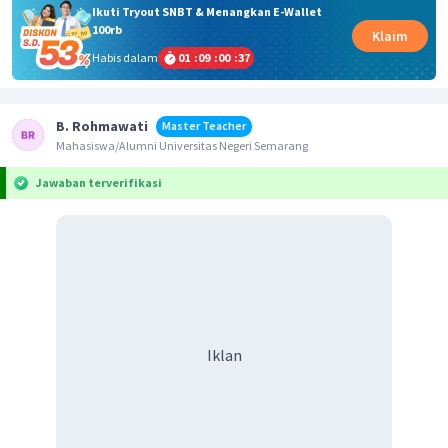
Ikuti Tryout SNBT & Menangkan E-Wallet
100rb
Klaim
Habis dalam
01
:
09
:
00
:
37
B. Rohmawati
Master Teacher
Mahasiswa/Alumni Universitas Negeri Semarang
Jawaban terverifikasi
Iklan