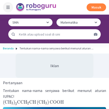
Masuk
Beranda
Tentukan nama-nama senyawa berikut menurut aturan ...
Iklan
Pertanyaan
Tentukan nama-nama senyawa berikut menurut aturan
IUPAC!
(
CH
)
CCH
CH
(
CH
)
COOH
3
2
3
3