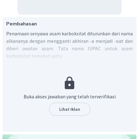
Pembahasan
Penamaan senyawa asam karboksilat diturunkan dari nama
alkananya dengan mengganti akhiran -a menjadi -oat dan
diberi awalan asam. Tata nama IUPAC untuk asam
karboksilat tersebut yaitu:
Gugus fungsi harus terdapat pada rantai induk
(pentanoat)
Buka akses jawaban yang telah terverifikasi
Lihat Iklan
Atom C dari gugus fungsi selalu nomor 1, kemudian
nomor cabangnya disesuaikan (2,4,4-trimetil)