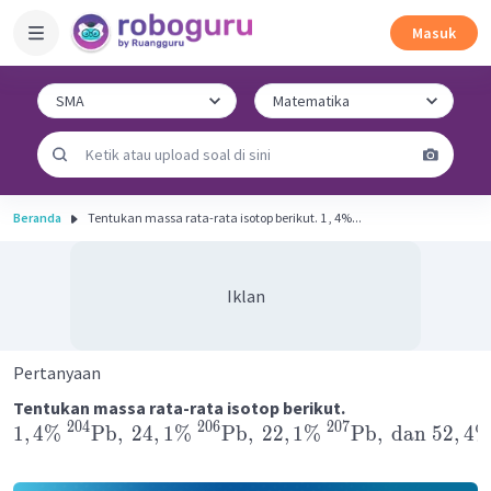
Masuk
Beranda
Tentukan massa rata-rata isotop berikut. 1 , 4%...
Iklan
Pertanyaan
Tentukan massa rata-rata isotop berikut.
204
206
207
1
,
4%
Pb
,
24
,
1%
Pb
,
22
,
1%
Pb
,
dan
52
,
4