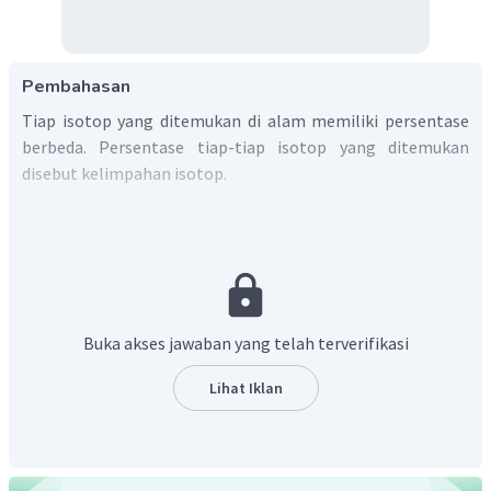
Pembahasan
Tiap isotop yang ditemukan di alam memiliki persentase
berbeda. Persentase tiap-tiap isotop yang ditemukan
disebut kelimpahan isotop.
Massa
rata
−
rata
Pb
=
(
1
,
4%
×
204
)
+
(
24
,
1%
×
Massa
rata
−
rata
Pb
=
(
2
,
86
)
+
(
49
,
65
)
+
(
45
,
74
)
Buka akses jawaban yang telah terverifikasi
Massa
rata
−
rata
Pb
=
207
,
24
Lihat Iklan
Jadi, massa rata-rata Pb adalah 207,24.