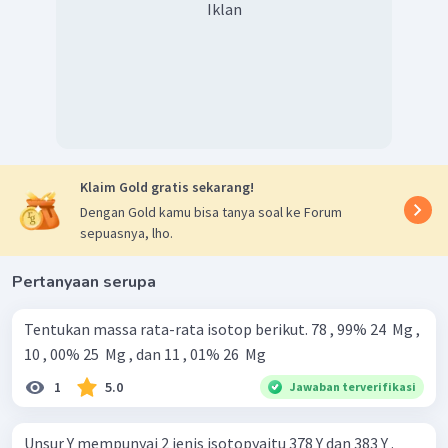
Iklan
Klaim Gold gratis sekarang!
Dengan Gold kamu bisa tanya soal ke Forum
sepuasnya, lho.
Pertanyaan serupa
Tentukan massa rata-rata isotop berikut. 78 , 99% 24 ​ Mg ,
10 , 00% 25 ​ Mg , dan 11 , 01% 26 ​ Mg
1
5.0
Jawaban terverifikasi
Unsur Y mempunyai 2 jenis isotopyaitu 378 Y dan 383 Y .