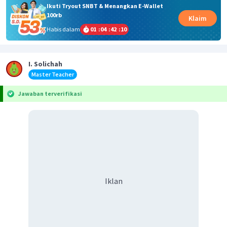
Ikuti Tryout SNBT & Menangkan E-Wallet
100rb
Klaim
Habis dalam
01
:
04
:
42
:
10
I. Solichah
Master Teacher
Jawaban terverifikasi
Iklan