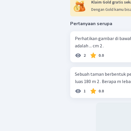
Klaim Gold gratis sek
Dengan Gold kamu bisa
Pertanyaan serupa
Perhatikan gambar di bawah ini! Luas persegi panjang d
adalah ... cm 2 .
2
0.0
Sebuah taman berbentuk pe
luas 180 m 2 . Berapa m Ieb
1
0.0