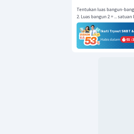
Tentukan luas bangun-bangu
2. Luas bangun 2 = ... satuan 
Ikuti Tryout SNBT 
Habis dalam
01
:
1