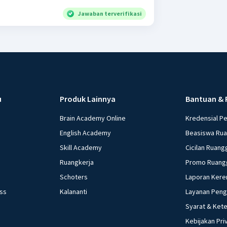
Jawaban terverifikasi
u
Produk Lainnya
Bantuan & 
Brain Academy Online
Kredensial P
English Academy
Beasiswa Ru
Skill Academy
Cicilan Ruang
Ruangkerja
Promo Ruang
Schoters
Laporan Kere
ess
Kalananti
Layanan Pen
Syarat & Ket
Kebijakan Pri