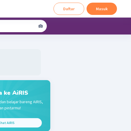
Daftar
Masuk
a ke AiRIS
dan belajar bareng AiRIS,
n pintarmu!
hat AiRIS