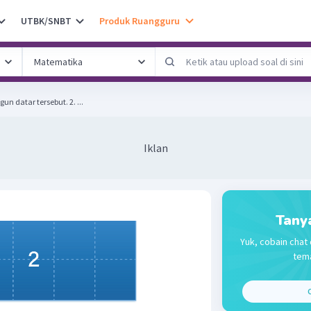
UTBK/SNBT
Produk Ruangguru
Tentukan luas bangun-bangun datar tersebut. 2. ...
Iklan
Tany
Yuk, cobain chat 
tema
C