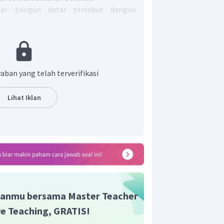
ebar bangun datar tersebut dengan
dari atas ke bawah, diperoleh 2 kotak.
tersebut adalah 2 satuan.
t berbentuk persegi panjang, maka
datar tersebut yaitu menggunakan luas
erikut.
aban yang telah terverifikasi
Lihat Iklan
gun 2 adalah 10 satuan luas.
anmu bersama Master Teacher
ive Teaching, GRATIS!