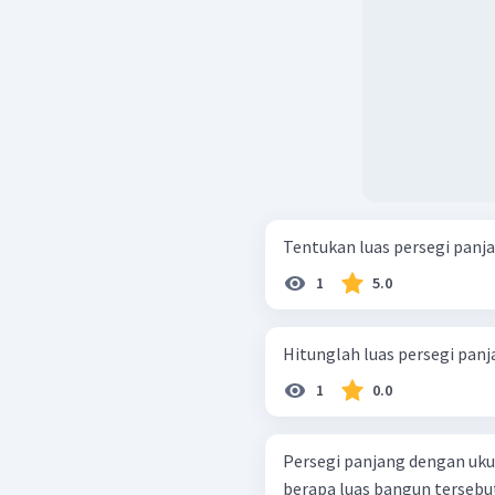
Tentukan luas persegi panja
1
5.0
Hitunglah luas persegi panj
1
0.0
Persegi panjang dengan uku
berapa luas bangun terseb