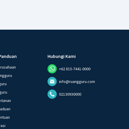
Panduan
Hubungi Kami
erusahaan
+62 815-7441-0000
angguru
info@ruangguru.com
guru
guru
02130930000
ntanan
gaduan
entuan
vasi