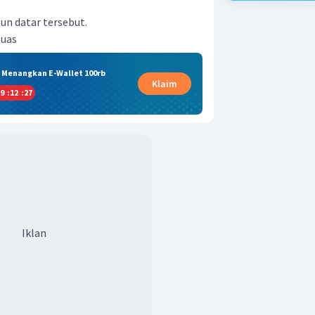
n datar tersebut.
luas
& Menangkan E-Wallet 100rb
Klaim
9
:
12
:
27
Iklan