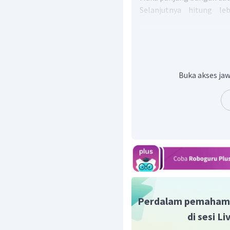
Selanjutnya hitung l
menghitung banyak kotak 
Maka lebar bangun datar 
Karena bangun tersebu
menghitung luas bangun 
persegi panjang sebagai b
Buka akses jaw
Dengan demikian, luas ban
Perdalam pemaham
di sesi L