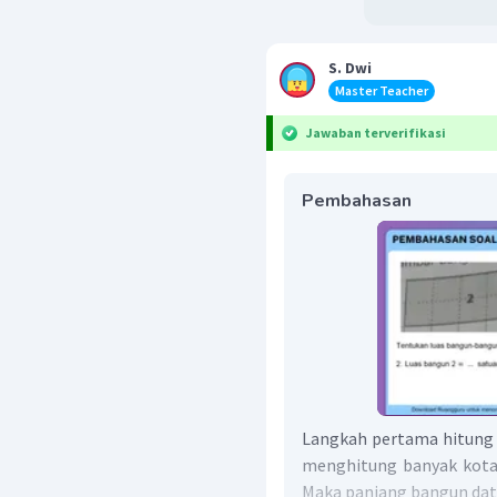
S. Dwi
Master Teacher
Jawaban terverifikasi
Pembahasan
Langkah pertama hitung 
menghitung banyak kotak 
Maka panjang bangun data