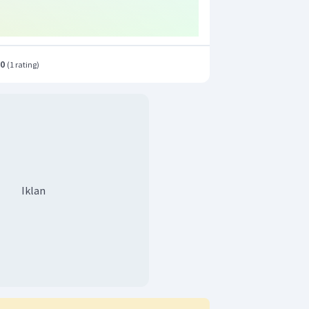
.0
(
1 rating
)
Iklan