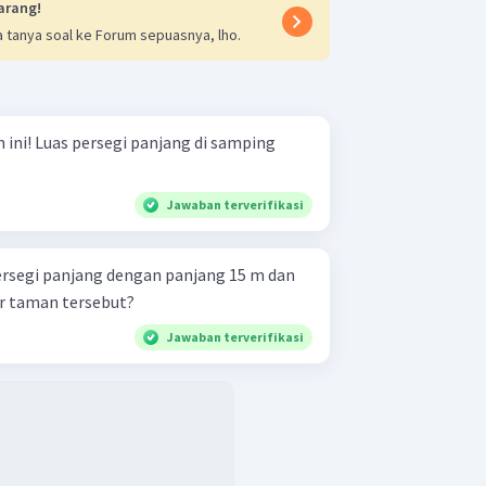
arang!
 tanya soal ke Forum sepuasnya, lho.
i samping
Jawaban terverifikasi
rsegi panjang dengan panjang 15 m dan
ar taman tersebut?
Jawaban terverifikasi