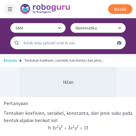
Masuk
Beranda
Tentukan koefisien, variabel, konstanta, dan jenis...
Iklan
Pertanyaan
Tentukan koefisien, variabel, konstanta, dan jenis suku pada
bentuk aljabar berikut ini!
h.
2
2
2
2
2
+
3
+
12
x
y
x
y