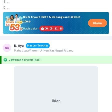
...
...
Ikuti Tryout SNBT & Menangkan E-Wallet
100rb
Klaim
Habis dalam
00
:
05
:
11
:
38
N. Ayu
Master Teacher
Mahasiswa/Alumni Universitas Negeri Padang
Jawaban terverifikasi
Iklan