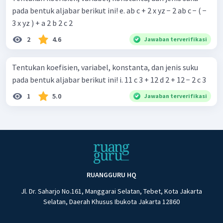
pada bentuk aljabar berikut ini! e. ab c + 2 x yz − 2 ab c − ( −
3 x yz ) + a 2 b 2 c 2
2
4.6
Jawaban terverifikasi
Tentukan koefisien, variabel, konstanta, dan jenis suku
pada bentuk aljabar berikut ini! i. 11 c 3 + 12 d 2 + 12 − 2 c 3
1
5.0
Jawaban terverifikasi
RUANGGURU HQ
Jl. Dr. Saharjo No.161, Manggarai Selatan, Tebet, Kota Jakarta
Selatan, Daerah Khusus Ibukota Jakarta 12860