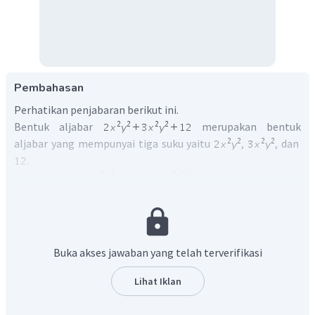
Pembahasan
Perhatikan penjabaran berikut ini.
Bentuk aljabar
merupakan bentuk
aljabar yang mempunyai tiga suku yaitu
,
, dan
.
Koefisien:
dari
dan
dari
Variabel:
Konstanta:
Sukus sejenis:
dan
Buka akses jawaban yang telah terverifikasi
Lihat Iklan