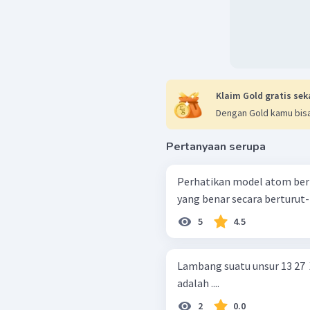
Klaim Gold gratis sek
Dengan Gold kamu bisa
Pertanyaan serupa
Perhatikan model atom berikut! Jumlah proton, elektron, d
yang benar secara berturut-tu
5
4.5
Lambang suatu unsur 13 27 ​
adalah ....
2
0.0