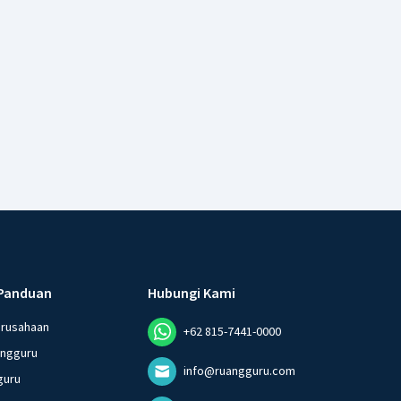
Panduan
Hubungi Kami
erusahaan
+62 815-7441-0000
angguru
info@ruangguru.com
guru