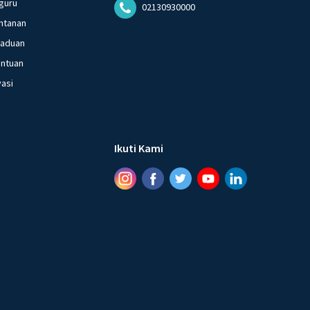
guru
02130930000
ntanan
gaduan
entuan
vasi
Ikuti Kami