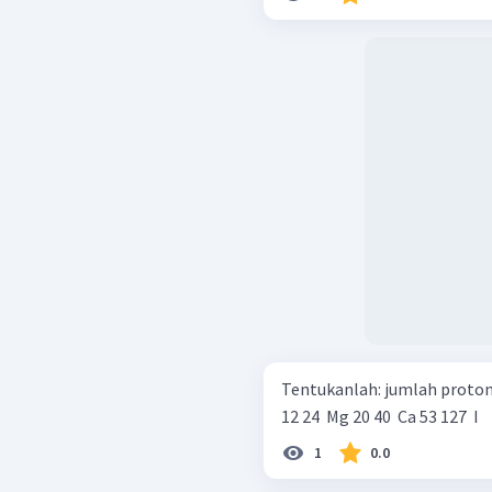
Tentukanlah: jumlah proton,
12 24 ​ Mg 20 40 ​ Ca 53 127 ​ I
1
0.0