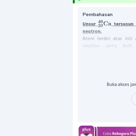
Pembahasan
40
Ca
Unsur
tersusun 
20
neutron.
Atom terdiri atas inti
neutron serta kulit
Atom dinotasikan sebagai
X : lambang atom
Buka akses jaw
A : nomor massa (proton
Z : nomor atom/ jumlah 
Dengan demikian, uns
nomor massa 40, maka j
atom tersebut sebagai be