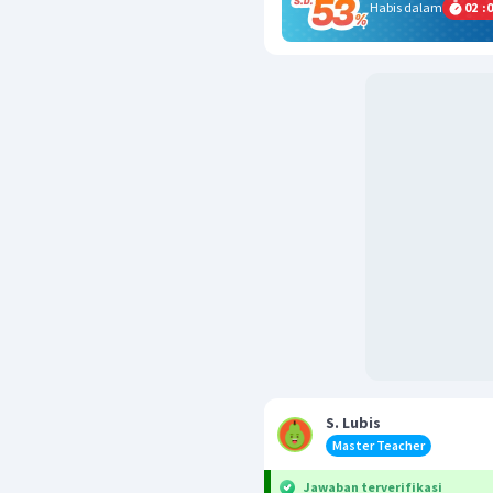
Habis dalam
02
:
0
S. Lubis
Master Teacher
Jawaban terverifikasi