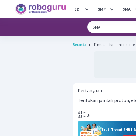
SD
SMP
SMA
Beranda
Tentukan jumlah proton, el
Pertanyaan
Tentukan jumlah proton, ele
40
Ca
20
Ikuti Tryout SNBT 