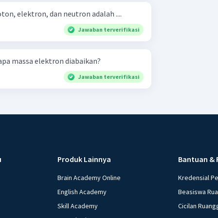
on, elektron, dan neutron adalah ....
Jawaban terverifikasi
tabel, b. mengapa massa elektron diabaikan?
Jawaban terverifikasi
u
Produk Lainnya
Bantuan & 
Brain Academy Online
Kredensial P
English Academy
Beasiswa Ru
Skill Academy
Cicilan Ruang