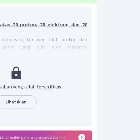
atas 20 proton, 20 elektron, dan 20
 atom yang tersusun oleh proton dan
 atom yang diisi oleh elektron.
 berikut.
A
X
Z
aban yang telah terverifikasi
+neutron)
proton
Lihat Iklan
40
Ca
ur
memiliki nomor atom 20 dan
20
umlah proton, elektron, dan neutron
rikut.