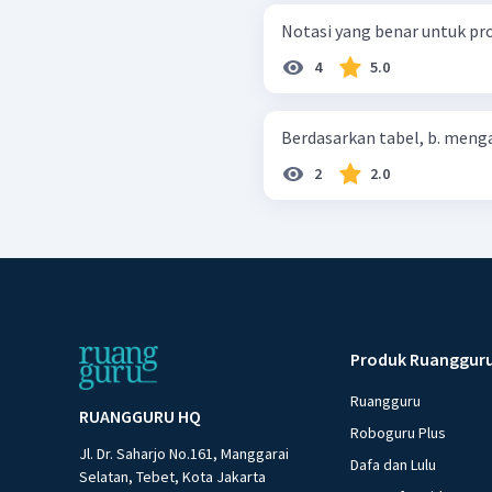
Notasi yang benar untuk prot
4
5.0
Berdasarkan 
2
2.0
Produk Ruanggur
Ruangguru
RUANGGURU HQ
Roboguru Plus
Jl. Dr. Saharjo No.161, Manggarai
Dafa dan Lulu
Selatan, Tebet, Kota Jakarta