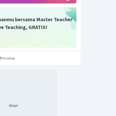
nomor
atom
20
h elektron sama dengan jumlah proton
anmu bersama Master Teacher
ive Teaching, GRATIS!
nomor
massa
−
jumlah
proton
40
−
20
20
.5
(
4 rating
)
 dan neutron dari unsur kalsium tersebut
Iklan