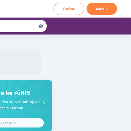
Daftar
Masuk
a ke AiRIS
 dan belajar bareng AiRIS,
an pintarmu!
Chat AiRIS