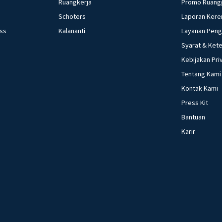
Ruangkerja
Promo Ruang
Schoters
Laporan Kere
ess
Kalananti
Layanan Pen
Syarat & Ket
Kebijakan Pri
Tentang Kami
Kontak Kami
Press Kit
Bantuan
Karir