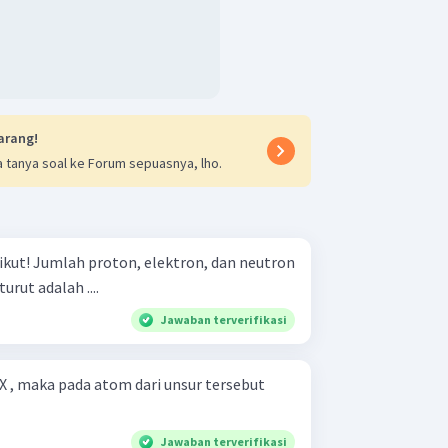
arang!
 tanya soal ke Forum sepuasnya, lho.
an neutron
rut adalah ....
Jawaban terverifikasi
 X , maka pada atom dari unsur tersebut
Jawaban terverifikasi