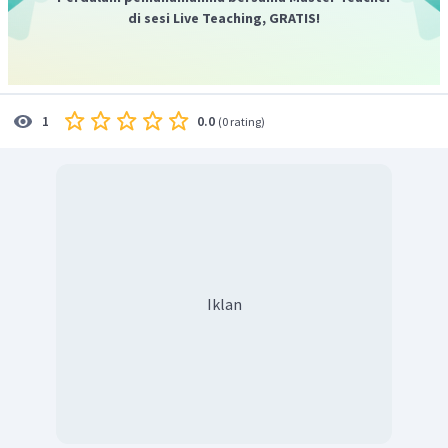
terlebih dahulu mengetahui konfigurasi elektron kedua
di sesi Live Teaching, GRATIS!
unsur tersebut.
2
4
S
=
[
Ne
]
3
3
s
p
16
10
2
2
5
F
=
1
2
2
s
s
p
9
0.0
1
(
0 rating
)
Berdasarkan konfigurasi elektronnya, dapat diketahui
bahwa unsur S memiliki elektron valensi berjumlah 6, dan
unsur F memiliki elektron valensi berjumlah 7. Pada
SF
senyawa
, unsur S berikatan dengan 6 buah atom F.
6
Dengan demikian, maka setiap elektron valensi unsur S
berikatan dengan elektron valensi atom F yang
membutuhkan 1 elektron untuk mencapai kestabilan.
Iklan
SF
Struktur Lewis dari senyawa
adalah sebagai berikut.
6