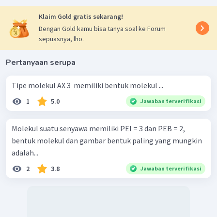
Klaim Gold gratis sekarang!
Berdasarkan struktur Lewis di atas, dapat diketahui bahwa
Dengan Gold kamu bisa tanya soal ke Forum
pada atom pusat, yaitu S memiliki 6 PEI dan tidak memiliki
sepuasnya, lho.
PEB. Dengan demikian tipe molekulnya adalah
dan
A
X
6
memiliki bentuk molekul
oktahedral
.
Pertanyaan serupa
Tipe molekul AX 3 ​ memiliki bentuk molekul ...
1
5.0
Jawaban terverifikasi
Molekul suatu senyawa memiliki PEI = 3 dan PEB = 2,
bentuk molekul dan gambar bentuk paling yang mungkin
SF
Jadi, jumlah PEI dalam senyawa
adalah 6, dan
adalah...
6
jumlah PEB adalah 0, dan bentuk molekulnya adalah
2
3.8
Jawaban terverifikasi
oktahedral.