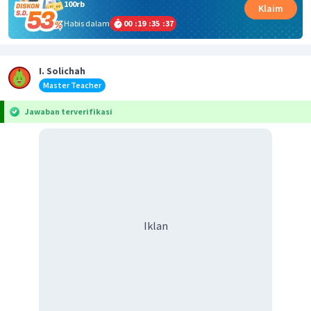
100rb
Klaim
Habis dalam
00
:
19
:
35
:
37
I. Solichah
Master Teacher
Jawaban terverifikasi
Iklan