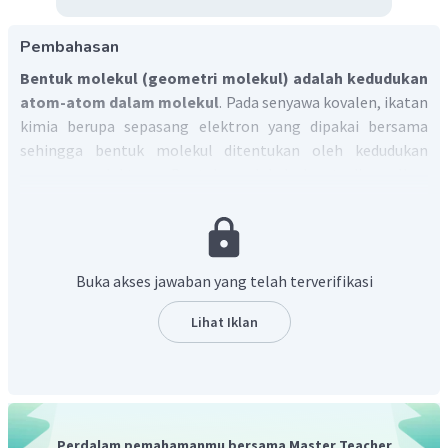
Pembahasan
Bentuk molekul (geometri molekul) adalah kedudukan
atom-atom dalam molekul
. Pada senyawa kovalen, ikatan
kimia berupa sepasang elektron yang dipakai bersama
sehingga bentuk molekul ditentukan oleh kedudukan
pasangan elektron. Bentuk molekul dapat diramalkan
dengan lambang atau struktur Lewisnya.
Menurut struktur Lewis, selain sepasang elektron yang
digunakan untuk berikatan, juga digambarkan pasangan
elektron yang tidak berikatan. Pasangan elektron pada
Buka akses jawaban yang telah terverifikasi
atom pusat yang tidak digunakan untuk berikatan disebut
pasangan elektron bebas (PEB). Untuk penyederhanaan,
Lihat Iklan
rumus molekul yang memiliki pasangan elektron bebas
AX
E
ditulis
, dengan
A
adalah
atom pusat
,
X
adalah
m
n
pasangan elektron yang terikat
pada atom pusat, dan
E
adalah
pasangan elektron bebas
.
SF
Struktur Lewis senyawa
dapat digambarkan dengan
6
Perdalam pemahamanmu bersama Master Teacher