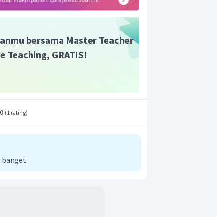
anmu bersama Master Teacher
ive Teaching, GRATIS!
.0
(
1 rating
)
 banget