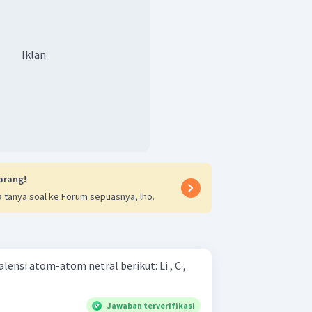
Iklan
arang!
 tanya soal ke Forum sepuasnya, lho.
ensi atom-atom netral berikut: Li , C ,
Jawaban terverifikasi