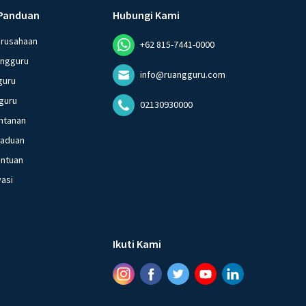
Panduan
Hubungi Kami
erusahaan
+62 815-7441-0000
angguru
info@ruangguru.com
guru
guru
02130930000
ntanan
gaduan
entuan
vasi
Ikuti Kami