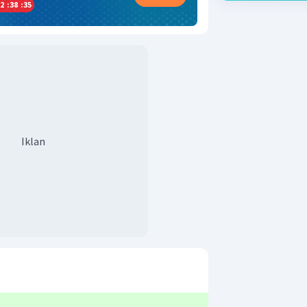
2
:
38
:
34
Iklan