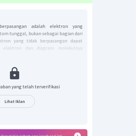
berpasangan adalah elektron yang
tom tunggal, bukan sebagai bagian dari
ktron yang tidak berpasangan dapat
si elektron dan diagram molekulnya
an aturan Hund. Konfigurasi elektron
ebagai berikut.
aban yang telah terverifikasi
tal di atas, jumlah elektron yang tidak
 subkulit p.
Lihat Iklan
 yang tidak berpasangan pada atom