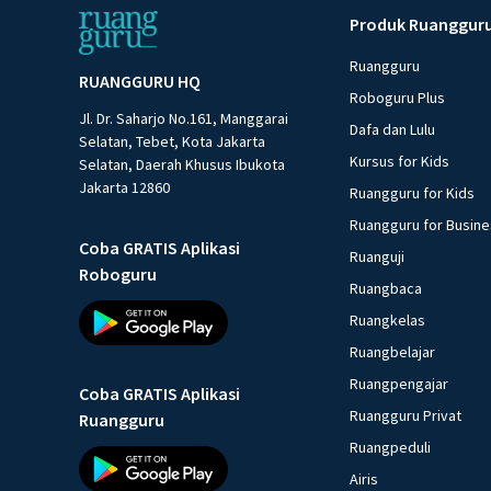
Produk Ruanggur
Ruangguru
RUANGGURU HQ
Roboguru Plus
Jl. Dr. Saharjo No.161, Manggarai
Dafa dan Lulu
Selatan, Tebet, Kota Jakarta
Kursus for Kids
Selatan, Daerah Khusus Ibukota
Jakarta 12860
Ruangguru for Kids
Ruangguru for Busin
Coba GRATIS Aplikasi
Ruanguji
Roboguru
Ruangbaca
Ruangkelas
Ruangbelajar
Ruangpengajar
Coba GRATIS Aplikasi
Ruangguru Privat
Ruangguru
Ruangpeduli
Airis