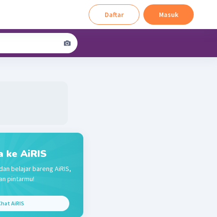
Daftar
Masuk
a ke AiRIS
dan belajar bareng AiRIS,
n pintarmu!
hat AiRIS