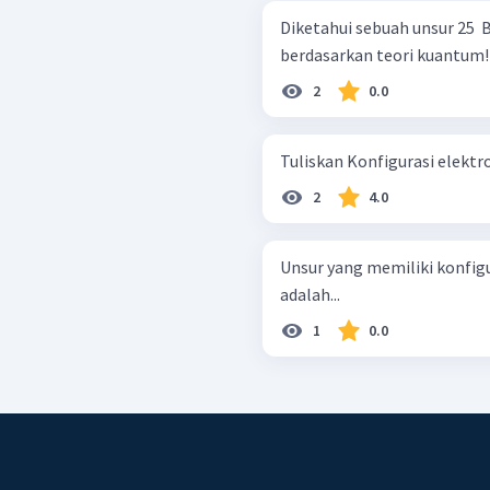
Diketahui sebuah unsur 25 ​ 
berdasarkan teori kuantum!
2
0.0
2
4.0
Unsur yang memiliki konfiguras
adalah...
1
0.0