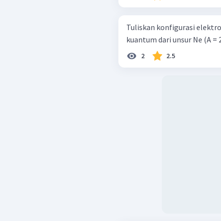
Tuliskan konfigurasi elekt
kuantum dari unsur Ne (A = 2
2
2.5