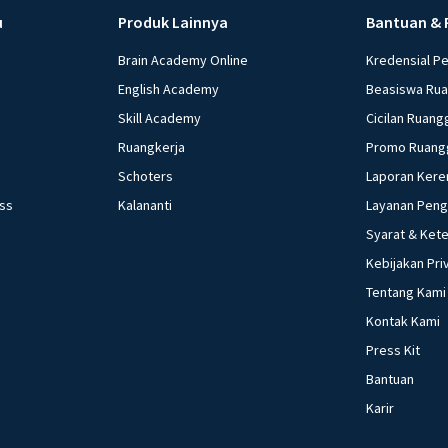
u
Produk Lainnya
Bantuan & 
Brain Academy Online
Kredensial P
English Academy
Beasiswa Ru
Skill Academy
Cicilan Ruang
Ruangkerja
Promo Ruang
Schoters
Laporan Kere
ess
Kalananti
Layanan Pen
Syarat & Ket
Kebijakan Pri
Tentang Kami
Kontak Kami
Press Kit
Bantuan
Karir