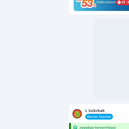
Habis dalam
02
:
2
I. Solichah
Master Teacher
Jawaban terverifikasi