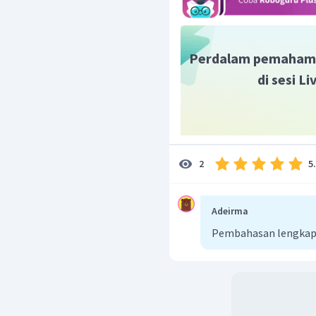
Perdalam pemaham
di sesi L
5
2
Adeirma
Pembahasan lengkap