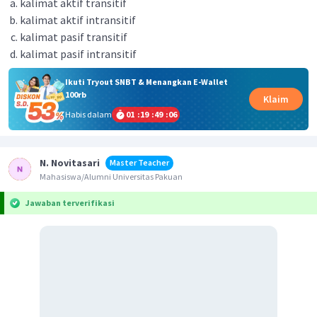
kalimat aktif transitif
kalimat aktif intransitif
kalimat pasif transitif
kalimat pasif intransitif
Ikuti Tryout SNBT & Menangkan E-Wallet
100rb
Klaim
Habis dalam
01
:
19
:
49
:
05
N. Novitasari
Master Teacher
Mahasiswa/Alumni Universitas Pakuan
Jawaban terverifikasi