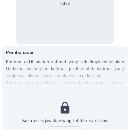
Iklan
Pembahasan
Kalimat aktif adalah kalimat yang subjeknya melakukan
tindakan, sedangkan kalimat pasif adalah kalimat yang
subjeknya dikenai suatu tindakan atau pekerjaan.
Kalimat yang predikatnya membutuhkan objek disebut
transitif, sedangkan kalimat yang predikatnya tidak
membutuhkan objek disebut intransitif.
Anjing itu berlari-lari ke sana kemari.
Kalimat tersebut merupakan
kalimat aktif intransitif
karena subjeknya (
Anjing itu
) melakukan tindakan (
berlari-
Buka akses jawaban yang telah terverifikasi
lari
), dan predikatnya tidak membutuhkan objek (
ke sana