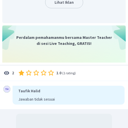
kemari
merupakan keterangan).
Lihat Iklan
Dengan demikian, jawaban yang benar adalah pilihan B.
Perdalam pemahamanmu bersama Master Teacher
di sesi Live Teaching, GRATIS!
1.0
2
(
1 rating
)
Taufik Halid
Jawaban tidak sesuai