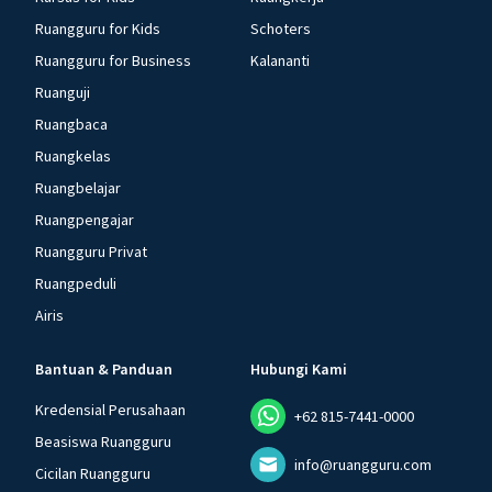
Ruangguru for Kids
Schoters
Ruangguru for Business
Kalananti
Ruanguji
Ruangbaca
Ruangkelas
Ruangbelajar
Ruangpengajar
Ruangguru Privat
Ruangpeduli
Airis
Bantuan & Panduan
Hubungi Kami
Kredensial Perusahaan
+62 815-7441-0000
Beasiswa Ruangguru
info@ruangguru.com
Cicilan Ruangguru