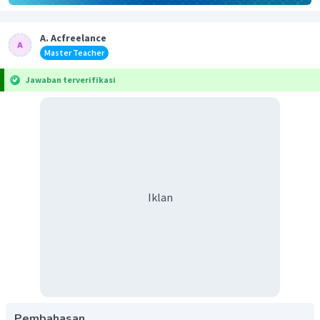
A. Acfreelance
Master Teacher
Jawaban terverifikasi
Iklan
Pembahasan