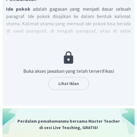
Ide pokok
adalah gagasan yang menjadi dasar sebuah
paragraf. Ide pokok disajikan ke dalam bentuk kalimat
utama. Kalimat utama yang memuat ide pokok bisa berada
di awal paragraf, di tengah paragraf, atau di akhir
paragraf
. Ide pokok dari paragraf ke-2 dapat diketahui
pada kutipan berikut:
"
Saat masih kecil, Ade Rai hanya seorang anak kecil
bertubuh kurus
. Bahkan, bisa dibilang sangat kurus. Pada
umur 10 tahun, Ade Rai hanya memiliki berat badan 25 kg.
Buka akses jawaban yang telah terverifikasi
Hingga remaja, berat badan Ade Rai hanya 55 kg dengan
tinggi 183 cm."
Lihat Iklan
Berdasarkan kutipan tersebut, maka dapat ditemukan
bahwa
ide pokok dari paragraf tersebut berada di
kalimat utama yang bercetak tebal.
Perdalam pemahamanmu bersama Master Teacher
di sesi Live Teaching, GRATIS!