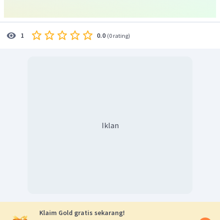
0.0
1
(
0 rating
)
Iklan
Klaim Gold gratis sekarang!