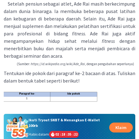
Setelah pensiun sebagai atlet, Ade Rai masih berkecimpung
dalam dunia binaraga. Ia membuka beberapa pusat latihan
dan kebugaran di beberapa daerah. Selain itu, Ade Rai juga
menjual suplemen dan melakukan pelatihan sertifikasi untuk
para profesional di bidang
fitness
. Ade Rai juga aktif
mengampanyekan hidup sehat melalui
fitness
dengan
menerbitkan buku dan majalah serta menjadi pembicara di
berbagai seminar dan acara.
(Sumber:
https://id.wikipedia.org/wiki/Ade_Rai
, dengan pengubahan seperlunya)
Tentukan ide pokok dari paragraf ke-2 bacaan di atas. Tuliskan
dalam bentuk tabel seperti berikut!
Ikuti Tryout SNBT & Menangkan E-Wallet
100rb
Klaim
Habis dalam
02
:
18
:
35
:
22