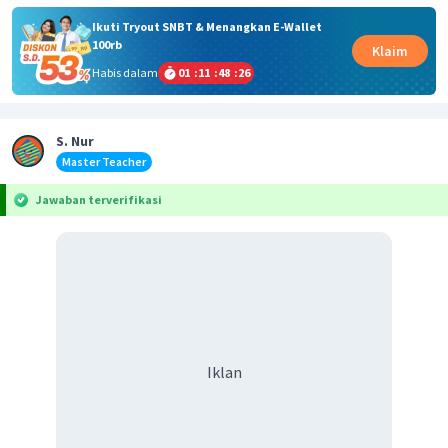
Ikuti Tryout SNBT & Menangkan E-Wallet
100rb
Klaim
Habis dalam
01
:
11
:
48
:
26
S. Nur
Master Teacher
Jawaban terverifikasi
Iklan