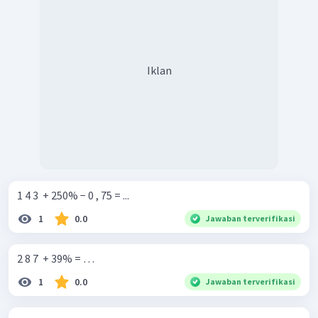
Iklan
1 4 3 ​ + 250% − 0 , 75 = ...
1
0.0
Jawaban terverifikasi
2 8 7 ​ + 39% = …
1
0.0
Jawaban terverifikasi