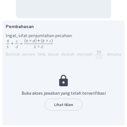
Pembahasan
Ingat, sifat penjumlahan pecahan:
Bentuk persen
dapat diubah menjadi
, dimana
bentuk sederhananya adalah
(pembilang dan
penyebutnya dibagi dengan
).
Maka, diperoleh perhitungan:
Buka akses jawaban yang telah terverifikasi
Lihat Iklan