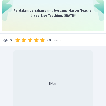
Perdalam pemahamanmu bersama Master Teacher
Jadi, hasil
.
di sesi Live Teaching, GRATIS!
5.0
3
(
1 rating
)
Iklan