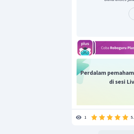
Jadi, pH garam tersebut 
Perdalam pemaham
di sesi L
5
1