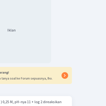
Iklan
arang!
 tanya soal ke Forum sepuasnya, lho.
) 0,25 M, pH-nya 11 + log 2 direaksikan