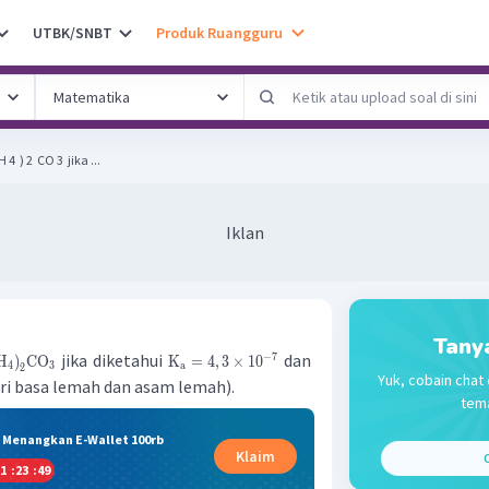
UTBK/SNBT
Produk Ruangguru
 ) 2 ​ CO 3 ​ jika ...
Iklan
Tany
jika diketahui
dan
−
7
H
)
CO
K
=
4
,
3
×
1
0
4
3
a
2
Yuk, cobain chat 
dari basa lemah dan asam lemah).
tema
& Menangkan E-Wallet 100rb
Klaim
C
1
:
23
:
49