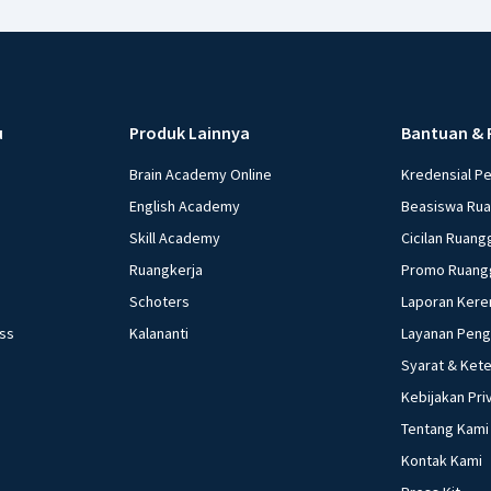
u
Produk Lainnya
Bantuan & 
Brain Academy Online
Kredensial P
English Academy
Beasiswa Ru
Skill Academy
Cicilan Ruang
Ruangkerja
Promo Ruang
Schoters
Laporan Kere
ess
Kalananti
Layanan Pen
Syarat & Ket
Kebijakan Pri
Tentang Kami
Kontak Kami