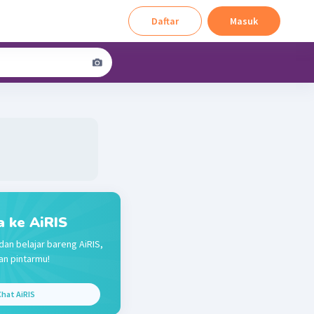
Daftar
Masuk
a ke AiRIS
dan belajar bareng AiRIS,
n pintarmu!
hat AiRIS