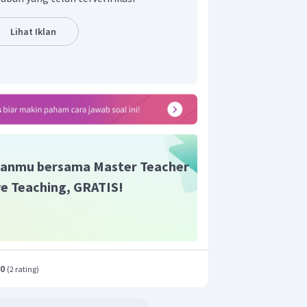
Lihat Iklan
adalah 7 + log 6,3 atau sekitar 7,8.
anmu bersama Master Teacher
ive Teaching, GRATIS!
.0
(
2 rating
)