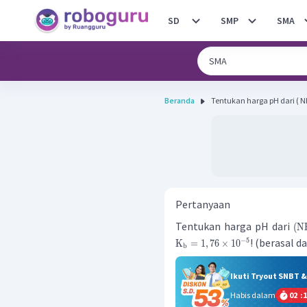
SD
SMP
SMA
Beranda
Tentukan harga pH dari ( NH 4 ​
Pertanyaan
Tentukan harga pH dari
(
N
! (berasal 
−
5
K
=
1
,
76
×
1
0
b
Ikuti Tryout SNBT 
Habis dalam
02
:
1