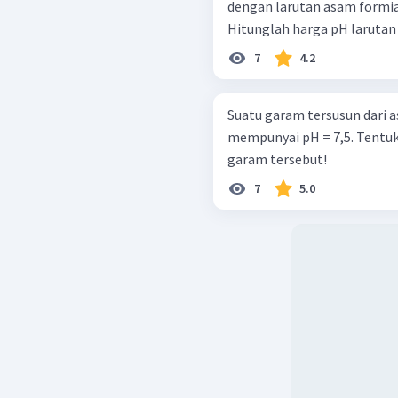
dengan larutan asam formiat
Hitunglah harga pH larutan 
7
4.2
Suatu garam tersusun dari 
mempunyai pH = 7,5. Tentuka
garam tersebut!
7
5.0