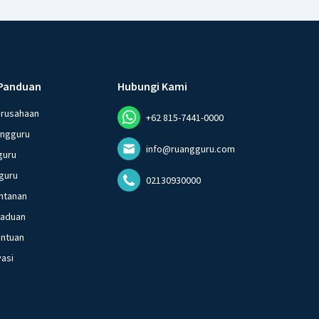
Panduan
Hubungi Kami
erusahaan
+62 815-7441-0000
angguru
info@ruangguru.com
guru
guru
02130930000
ntanan
gaduan
entuan
vasi