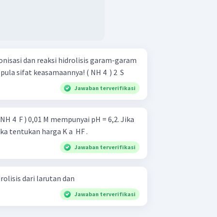
onisasi dan reaksi hidrolisis garam-garam
berikut dalam air! Tentukan pula sifat keasamaannya! ( NH 4 ​ ) 2 ​ S
Jawaban terverifikasi
H 4 ​ F ) 0,01 M mempunyai pH = 6,2. Jika
 maka tentukan harga K a ​ HF .
Jawaban terverifikasi
Tentukan pH dan derajat hidrolisis dari larutan dan
Jawaban terverifikasi