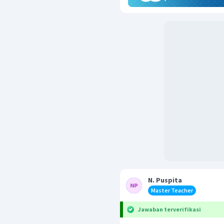
N. Puspita
Master Teacher
Jawaban terverifikasi