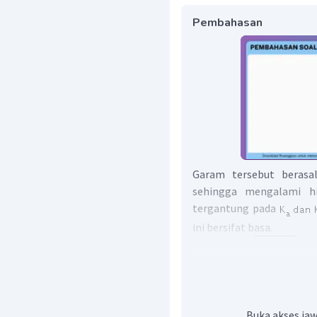
Pembahasan
Garam tersebut berasa
sehingga mengalami hid
tergantung pada
ini bersifat basa.
Buka akses jaw