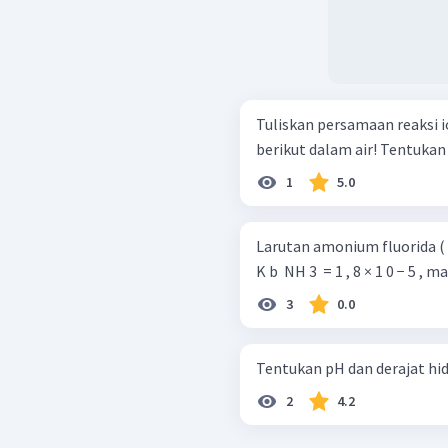
Tuliskan persamaan reaksi i
1
5.0
Larutan amonium fluorida ( N
K b ​ NH 3 ​ = 1 , 8 × 1 0 − 5 ,
3
0.0
2
4.2