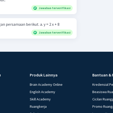
Jawaban terverifikasi
Tentukan gradien garis dengan persamaan berikut. a. y = 2 x + 8
Jawaban terverifikasi
u
Produk Lainnya
Bantuan & 
Brain Academy Online
Kredensial P
English Academy
Beasiswa Ru
Skill Academy
Cicilan Ruang
Ruangkerja
Promo Ruang