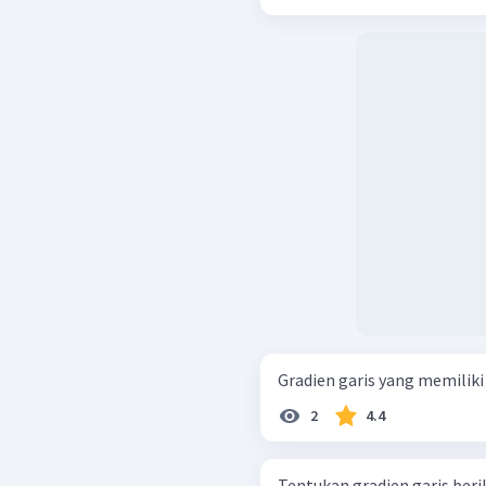
Gradien garis yang memiliki p
2
4.4
Tentukan gradien garis beri