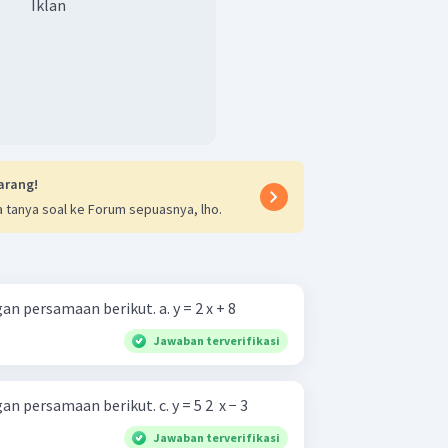
Iklan
arang!
 tanya soal ke Forum sepuasnya, lho.
Tentukan gradien garis dengan persamaan berikut. a. y = 2 x + 8
Jawaban terverifikasi
Tentukan gradien garis dengan persamaan berikut. c. y = 5 2 ​ x − 3
Jawaban terverifikasi