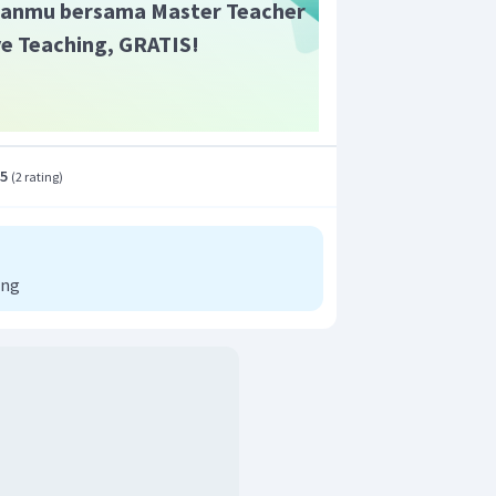
anmu bersama Master Teacher
ive Teaching, GRATIS!
.5
(
2 rating
)
ong