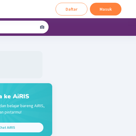
Daftar
Masuk
a ke AiRIS
dan belajar bareng AiRIS,
n pintarmu!
hat AiRIS