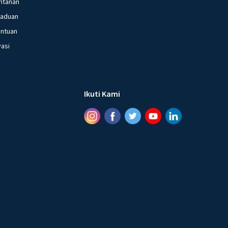
ntanan
gaduan
entuan
vasi
Ikuti Kami