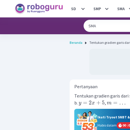
SD
SMP
SMA
Beranda
Tentukan gradien garis dari s
Pertanyaan
Tentukan gradien garis dari s
=
2
+
5
=
…
b.
,
y
x
m
Ikuti Tryout SNBT 
Habis dalam
00
:
0