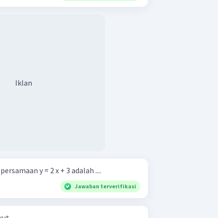
Iklan
ersamaan y = 2 x + 3 adalah ....
Jawaban terverifikasi
kut.