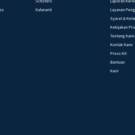
Schoters
Laporan Kere
ess
Kalananti
Layanan Pen
Syarat & Ket
Kebijakan Pri
Tentang Kami
Kontak Kami
Press Kit
Bantuan
Karir