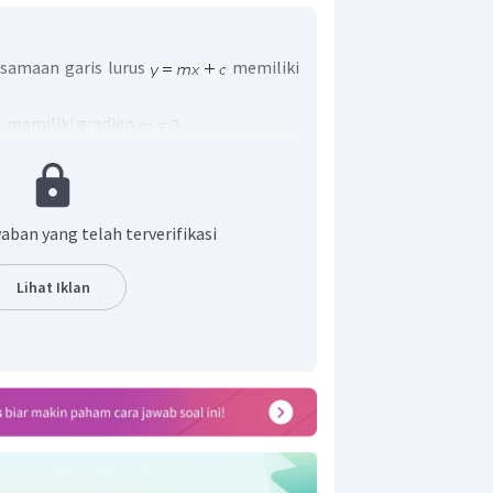
samaan garis lurus
memiliki
, memiliki gradien
.
ut adalah 2.
aban yang telah terverifikasi
Lihat Iklan