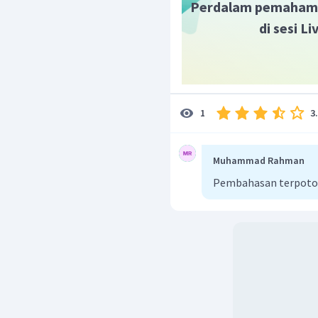
Perdalam pemaham
di sesi L
3
1
Muhammad Rahman
Pembahasan terpot