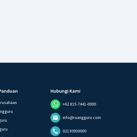
Panduan
Hubungi Kami
erusahaan
+62 815-7441-0000
angguru
info@ruangguru.com
guru
guru
02130930000