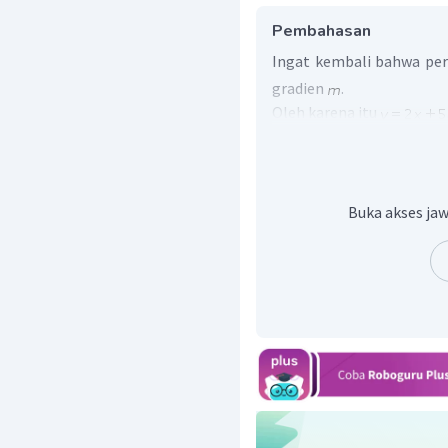
Pembahasan
Ingat kembali bahwa per
gradien
.
Oleh karena itu
Jadi, gradien garis terseb
Buka akses jaw