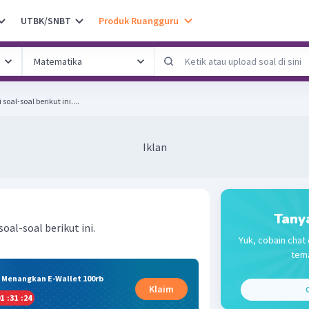
UTBK/SNBT
Produk Ruangguru
oal-soal berikut ini....
Iklan
Tany
oal-soal berikut ini.
Yuk, cobain chat 
tema
& Menangkan E-Wallet 100rb
Klaim
C
1
:
31
:
24