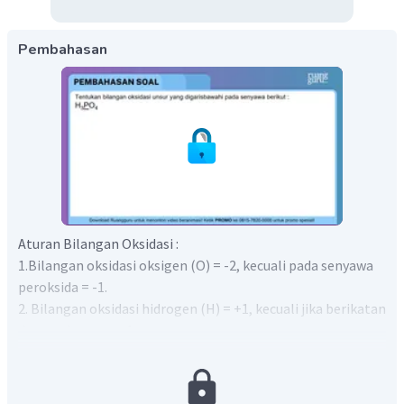
Pembahasan
Aturan Bilangan Oksidasi :
1.Bilangan oksidasi oksigen (O) = -2, kecuali pada senyawa
peroksida = -1.
2. Bilangan oksidasi hidrogen (H) = +1, kecuali jika berikatan
dengan logam = -1
3. Jumlah bilangan oksidasi unsur-unsur yang membentuk
senyawa = 0.
Biloks P dapat dihitung dengan cara sebagai berikut: (AI =