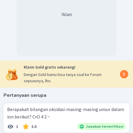
Iklan
Klaim Gold gratis sekarang!
Dengan Gold kamu bisa tanya soal ke Forum
sepuasnya, lho.
Pertanyaan serupa
Berapakah bilangan oksidasi masing-masing unsur dalam
ion berikut? CrO 4 2 − ​
1
3.0
Jawaban terverifikasi