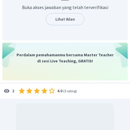
Angka Indeks)
Buka akses jawaban yang telah terverifikasi
Lihat Iklan
Jadi, dapat disimpulkan jawaban yang tepat adalah +5.
Perdalam pemahamanmu bersama Master Teacher
di sesi Live Teaching, GRATIS!
4.0
2
(
3 rating
)