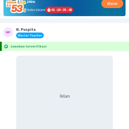
100rb
Klaim
Habis dalam
01
:
20
:
35
:
45
N. Puspita
Master Teacher
Jawaban terverifikasi
Iklan