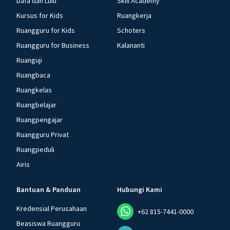
Dafa dan Lulu
Skill Academy
Kursus for Kids
Ruangkerja
Ruangguru for Kids
Schoters
Ruangguru for Business
Kalananti
Ruanguji
Ruangbaca
Ruangkelas
Ruangbelajar
Ruangpengajar
Ruangguru Privat
Ruangpeduli
Airis
Bantuan & Panduan
Hubungi Kami
Kredensial Perusahaan
+62 815-7441-0000
Beasiswa Ruangguru