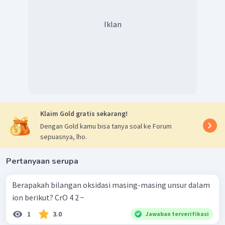
Iklan
Klaim Gold gratis sekarang!
Dengan Gold kamu bisa tanya soal ke Forum
sepuasnya, lho.
Pertanyaan serupa
Berapakah bilangan oksidasi masing-masing unsur dalam
ion berikut? CrO 4 2 − ​
1
3.0
Jawaban terverifikasi