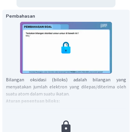
Pembahasan
Bilangan oksidasi (biloks) adalah bilangan yang
menyatakan jumlah elektron yang dilepas/diterima oleh
suatu atom dalam suatu ikatan.
Aturan penentuan biloks:
Unsur bebas, biloks atomnya = 0.
Ion monoatom, biloks = muatan.
Senyawa netral, total biloks atom penyusunnya = 0.