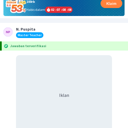
100rb
Klaim
Habis dalam
02
:
07
:
08
:
08
N. Puspita
Master Teacher
Jawaban terverifikasi
Iklan