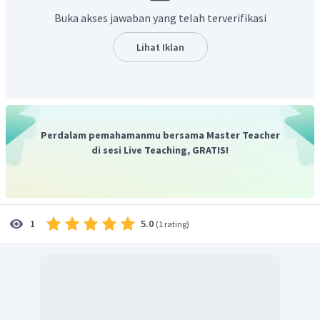
Ion poliatom, total biloks penyusunnya = muatan.
Buka akses jawaban yang telah terverifikasi
Prioritas biloks:
F = -1
Lihat Iklan
Logam I A = +1
Logam II A = +2
Al = +3
H = +1
O = -2
Perdalam pemahamanmu bersama Master Teacher
Cl, Br, I = -1
di sesi Live Teaching, GRATIS!
adalah ion poliatom sehingga total biloks
penyusunnya adalah +1
5.0
1
(
1 rating
)
Jadi, biloks unsur N adalah -3.