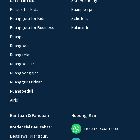
Dafa dan Lulu
Skill Academy
Kursus for Kids
Ruangkerja
Ruangguru for Kids
Schoters
Ruangguru for Business
Kalananti
Ruanguji
Ruangbaca
Ruangkelas
Ruangbelajar
Ruangpengajar
Ruangguru Privat
Ruangpeduli
Airis
Bantuan & Panduan
Hubungi Kami
Kredensial Perusahaan
+62 815-7441-0000
Beasiswa Ruangguru