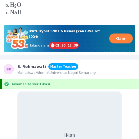
H
O
2
NaH
Ikuti Tryout SNBT & Menangkan E-Wallet
100rb
Klaim
Habis dalam
02
:
20
:
12
:
39
B. Rohmawati
Master Teacher
Mahasiswa/Alumni Universitas Negeri Semarang
Jawaban terverifikasi
Iklan