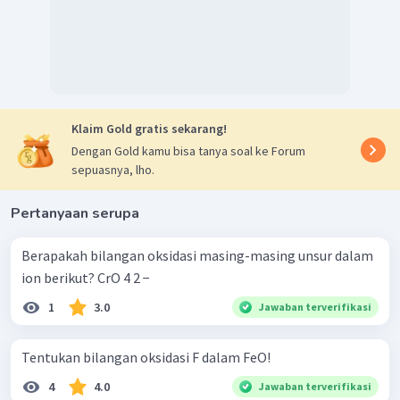
4, 5
)
2
(
biloks
H
)
+
biloks
O
=
0
2
(
1
)
+
biloks
O
=
0
biloks
O
=
−
2
Na
NaH
Bilangan oksidasi
dalam
= +1 sehingga
Klaim Gold gratis sekarang!
H
NaH
biangan oksidasi
= -1. Senyawa
merupakan
Dengan Gold kamu bisa tanya soal ke Forum
senyawa hidrida. (
aturan nomor 2, 3, 4
)
sepuasnya, lho.
biloks
Na
+
biloks
H
=
0
1
+
biloks
H
=
0
Pertanyaan serupa
biloks
H
=
−
1
Berapakah bilangan oksidasi masing-masing unsur dalam
ion berikut? CrO 4 2 − ​
1
3.0
Jawaban terverifikasi
Tentukan bilangan oksidasi F dalam FeO!
4
4.0
Jawaban terverifikasi