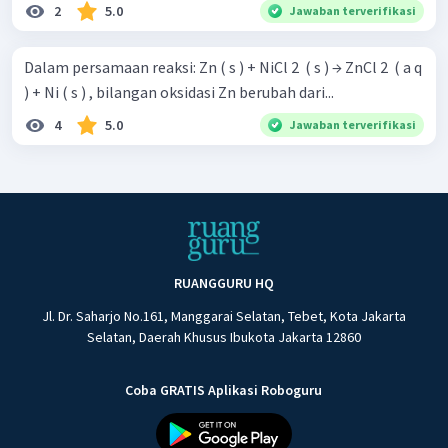
2
5.0
Jawaban terverifikasi
Dalam persamaan reaksi: Zn ( s ) + NiCl 2 ​ ( s ) → ZnCl 2 ​ ( a q
) + Ni ( s ) , bilangan oksidasi Zn berubah dari...
4
5.0
Jawaban terverifikasi
RUANGGURU HQ
Jl. Dr. Saharjo No.161, Manggarai Selatan, Tebet, Kota Jakarta
Selatan, Daerah Khusus Ibukota Jakarta 12860
Coba GRATIS Aplikasi Roboguru