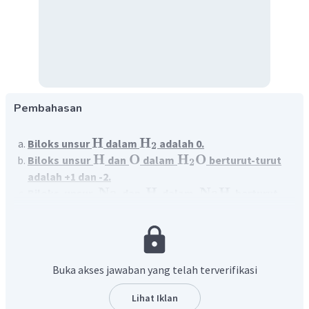
Pembahasan
H
H
Biloks unsur
dalam
adalah 0.
2
H
O
H
O
Biloks unsur
dan
dalam
berturut-turut
2
adalah +1 dan -2.
Na
H
NaH
Biloks unsur
dan
dalam
berturut-
turut adalah +1 dan -1.
Biloks atau bilangan oksidasi adalah suatu bilangan yang
diberikan pada suatu unsur menurut aturan tertentu untuk
Buka akses jawaban yang telah terverifikasi
menyatakan tingkat keteroksidasian atau
ketereduksiannya.
Lihat Iklan
Beberapa aturan penentuan biloks yang digunakan untuk