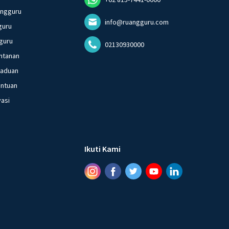
angguru
info@ruangguru.com
guru
guru
02130930000
ntanan
gaduan
entuan
vasi
Ikuti Kami