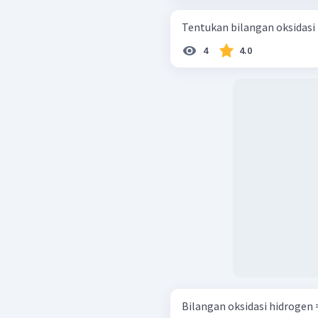
BO
S
+
2
(
−
2
)
BO
S
Tentukan bilangan oksidasi
4
4.0
Bilangan oksidasi tiap uns
Bilangan oksidasi hidrogen =