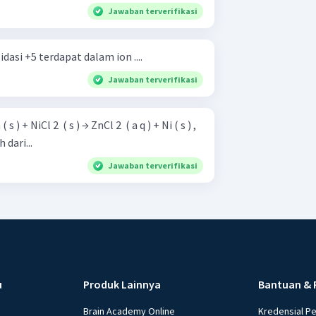
Jawaban terverifikasi
asi +5 terdapat dalam ion ....
Jawaban terverifikasi
dari...
Jawaban terverifikasi
u
Produk Lainnya
Bantuan & 
Brain Academy Online
Kredensial P