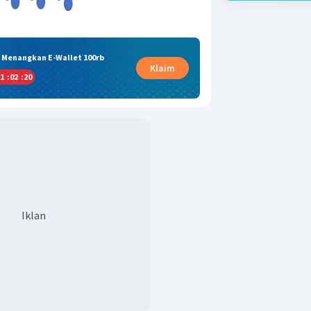
& Menangkan E-Wallet 100rb
Klaim
1
:
02
:
20
Iklan