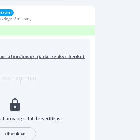
Teacher
as Negeri Semarang
iap atom/unsur pada reaksi berikut
 dalam senyawa dapat ditentukan dengan
aban yang telah terverifikasi
n berikut.
Lihat Iklan
nyawa netral = 0.