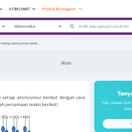
UTBK/SNBT
Produk Ruangguru
 setiap atom/unsur berik...
Iklan
Tany
i setiap atom/unsur berikut dengan cara
Yuk, cobain chat 
ah persamaan reaksi berikut!
tema
C