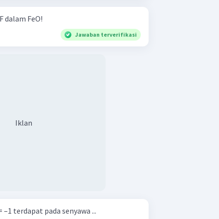
=
0
=
+
4
 F dalam FeO!
Jawaban terverifikasi
ur dituliskan sebagai berikut.
Iklan
 –1 terdapat pada senyawa ...