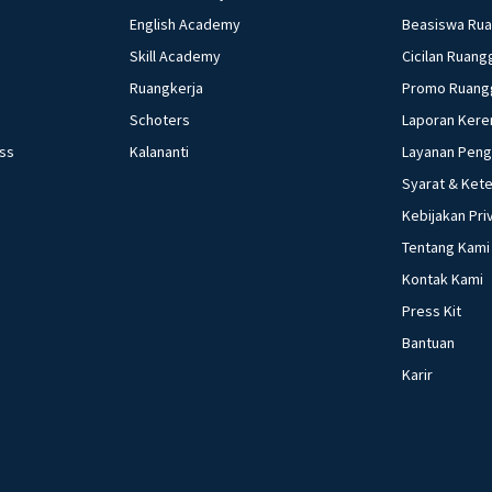
English Academy
Beasiswa Ru
Skill Academy
Cicilan Ruang
Ruangkerja
Promo Ruang
Schoters
Laporan Kere
ess
Kalananti
Layanan Pen
Syarat & Ket
Kebijakan Pri
Tentang Kami
Kontak Kami
Press Kit
Bantuan
Karir