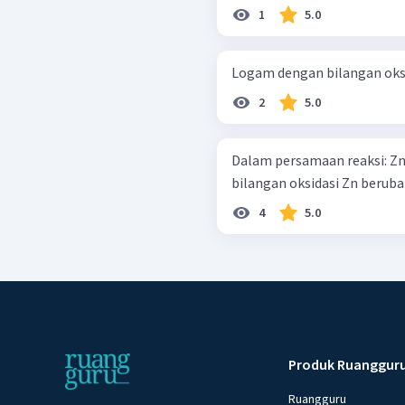
1
5.0
Logam dengan bilangan oksid
2
5.0
Dalam persamaan reaksi: Zn ( s ) + NiCl 2 ​ ( s ) → ZnCl 2 ​ ( a q ) + Ni ( s ) ,
bilangan oksidasi Zn berubah 
4
5.0
Produk Ruanggur
Ruangguru