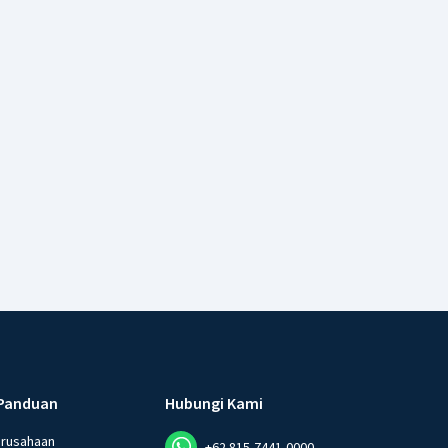
Panduan
Hubungi Kami
erusahaan
+62 815-7441-0000