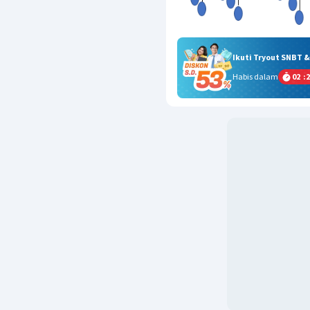
Ikuti Tryout SNBT 
Habis dalam
02
:
2