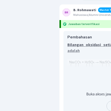
B. Rohmawati
Master 
Mahasiswa/Alumni Universit
Jawaban terverifikasi
Pembahasan
Bilangan oksidasi set
adalah
Bilangan oksidasi unsur
Buka akses jaw
mengikuti beberapa atura
Jumlah biloks dalam se