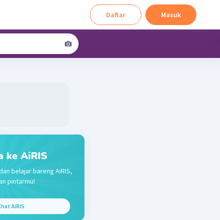
Daftar
Masuk
a ke AiRIS
dan belajar bareng AiRIS,
n pintarmu!
hat AiRIS