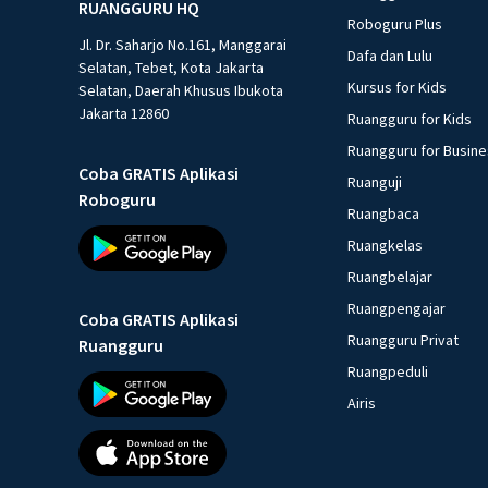
RUANGGURU HQ
Roboguru Plus
Jl. Dr. Saharjo No.161, Manggarai
Dafa dan Lulu
Selatan, Tebet, Kota Jakarta
Kursus for Kids
Selatan, Daerah Khusus Ibukota
Jakarta 12860
Ruangguru for Kids
Ruangguru for Busin
Coba GRATIS Aplikasi
Ruanguji
Roboguru
Ruangbaca
Ruangkelas
Ruangbelajar
Ruangpengajar
Coba GRATIS Aplikasi
Ruangguru Privat
Ruangguru
Ruangpeduli
Airis