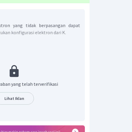
tron yang tidak berpasangan dapat
kan konfigurasi elektron dari K.
 orbitalnya menjadi.
aban yang telah terverifikasi
 atas elektron yang tidak berpasangan
Lihat Iklan
tron yang tidak berpasangan pada K