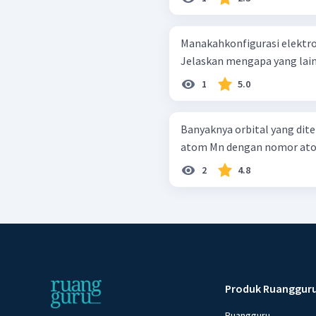
Manakahkonfigurasi elektro
Jelaskan mengapa yang lain
1
5.0
Banyaknya orbital yang dit
atom Mn dengan nomor atom 
2
4.8
Produk Ruanggur
Ruangguru