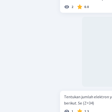
2
0.0
Tentukan jumlah elektron 
berikut. Se (Z=34)
1
2.3