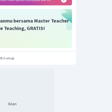
anmu bersama Master Teacher
ive Teaching, GRATIS!
.3
(
3 rating
)
Iklan