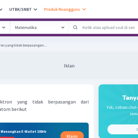
UTBK/SNBT
Produk Ruangguru
on yang tidak berpasangan...
Iklan
Tany
ktron yang tidak berpasangan dari
Yuk, cobain chat 
-atom berikut
tema
C
& Menangkan E-Wallet 100rb
Klaim