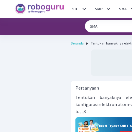
SD
SMP
SMA
Beranda
Tentukan banyaknya elektr
Pertanyaan
Tentukan banyaknya ele
konfigurasi elektron atom
b.
K
19
Ikuti Tryout SNBT 