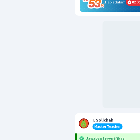
Habis dalam
02
:
0
I. Solichah
Master Teacher
Jawaban terverifikasi