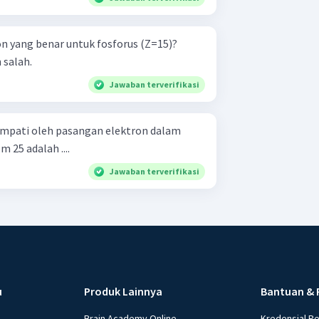
n yang benar untuk fosforus (Z=15)?
 salah.
Jawaban terverifikasi
empati oleh pasangan elektron dalam
25 adalah ....
Jawaban terverifikasi
u
Produk Lainnya
Bantuan & 
Brain Academy Online
Kredensial P