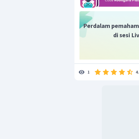
Perdalam pemaham
di sesi L
4
1