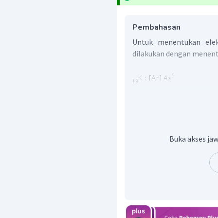
Pembahasan
Untuk menentukan elek
dilakukan dengan menentu
Jika digambarkan diagram
Buka akses jaw
Pada diagram orbital di
adalah 1.
Oleh karena itu, elek
adalah 1.