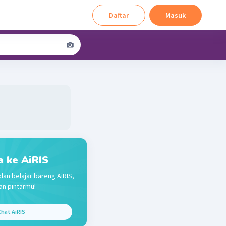
Daftar
Masuk
a ke AiRIS
dan belajar bareng AiRIS,
n pintarmu!
hat AiRIS