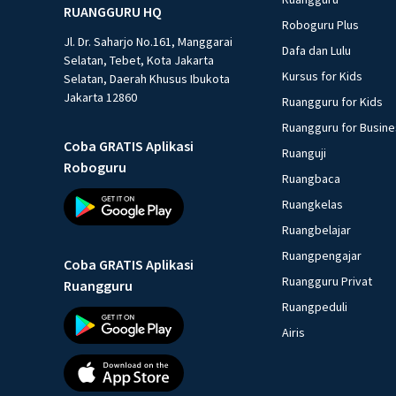
RUANGGURU HQ
Roboguru Plus
Jl. Dr. Saharjo No.161, Manggarai
Dafa dan Lulu
Selatan, Tebet, Kota Jakarta
Kursus for Kids
Selatan, Daerah Khusus Ibukota
Jakarta 12860
Ruangguru for Kids
Ruangguru for Busin
Coba GRATIS Aplikasi
Ruanguji
Roboguru
Ruangbaca
Ruangkelas
Ruangbelajar
Ruangpengajar
Coba GRATIS Aplikasi
Ruangguru Privat
Ruangguru
Ruangpeduli
Airis