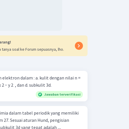
arang!
 tanya soal ke Forum sepuasnya, lho.
: a. kulit dengan nilai n =
2, b. subkulit 2p, c. orbital d x 2 − y 2 ​ , dan d. subkulit 3d.
Jawaban terverifikasi
imia dalam tabel periodik yang memiliki
27. Sesuai aturan Hund, pengisian
bkulit 3d yang tepat adalah ....