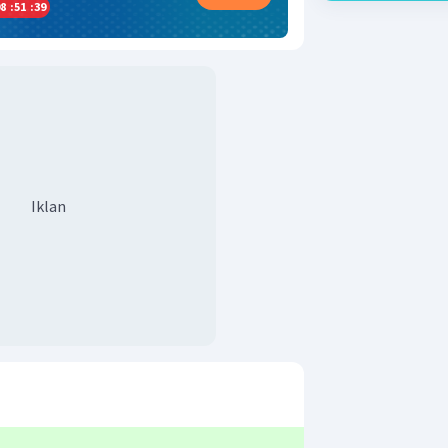
8
:
51
:
38
Iklan