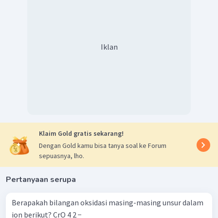
biloks spesi dan perubahannya sebagai berikut:
Iklan
Atom S mengalami kenaikan bilangan oksidasi (reaksi
oksidasi), sedangkan atom O mengalami penurunan
bilangan oksidasi (reaksi reduksi).
Klaim Gold gratis sekarang!
Jadi, reaksi
merupakan reaksi
Dengan Gold kamu bisa tanya soal ke Forum
redoks
.
sepuasnya, lho.
Pertanyaan serupa
Berapakah bilangan oksidasi masing-masing unsur dalam
ion berikut? CrO 4 2 − ​