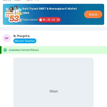
2
2
2
2
Ikuti Tryout SNBT & Menangkan E-Wallet
100rb
Klaim
Habis dalam
01
:
22
:
21
:
31
N. Puspita
Master Teacher
Jawaban terverifikasi
Iklan