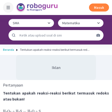
Masuk
Beranda
Tentukan apakah reaksi-reaksi berikut termasuk red...
Iklan
Pertanyaan
Tentukan apakah reaksi-reaksi berikut termasuk redoks
atau bukan!
H
O
+
H
S
→
H
O
+
S