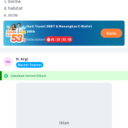
bioma
habitat
niche
Ikuti Tryout SNBT & Menangkan E-Wallet
100rb
Klaim
Habis dalam
01
:
15
:
31
:
01
H. Argi
Master Teacher
Jawaban terverifikasi
Iklan