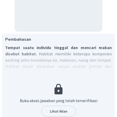
Pembahasan
Tempat suatu individu tinggal dan mencari makan
disebut habitat.
Habitat memiliki beberapa komponen
penting yaitu tersedianya air, makanan, ruang dan tempat.
Habitat dapat dikatakan sesuai apabila jumlah dari
komponen yang berada dalam suatu tempat itu tersedia
dengan cukup berdasarkan jumlah spesies atau individu
yang tinggal.
Berdasarkan pembahasan di atas, jawaban yang tepat
Buka akses jawaban yang telah terverifikasi
untuk soal ini adalah D.
Lihat Iklan