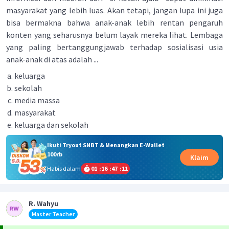
masyarakat yang lebih luas. Akan tetapi, jangan lupa ini juga
bisa bermakna bahwa anak-anak lebih rentan pengaruh
konten yang seharusnya belum layak mereka lihat. Lembaga
yang paling bertanggungjawab terhadap sosialisasi usia
anak-anak di atas adalah ...
keluarga
sekolah
media massa
masyarakat
keluarga dan sekolah
Ikuti Tryout SNBT & Menangkan E-Wallet
100rb
Klaim
Habis dalam
01
:
16
:
47
:
10
R. Wahyu
Master Teacher