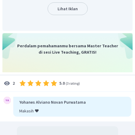
winter or the snow.
Untuk kalimat rumpang yang selanjutnya, karena Diana
Lihat Iklan
tidak memiliki baju musim dingin, Riana mengatakan
bahwa kakaknya punya 2
jackets
yang cukup bagus dan
memberi tawaran untuk meminjamkan
jackets
kakaknya
dengan mengatakan
"What if____?".
Jadi jawaban yang
sesuai adalah
What if I ask her to lend you hers?
Perdalam pemahamanmu bersama Master Teacher
Untuk kalimat rumpang yang terakhir, Diani menanyakan
di sesi Live Teaching, GRATIS!
perlu atau tidak untuk membawa makana. Rina menjawab
tidak karena mungkin sudah disediakan oleh sekolah. Jadi
jawaban yang sesuai adalah
It is provided.
Jadi, jawaban yang benar adalah
winter clothes
,
the
5.0
2
(
3 rating
)
winter or the snow
,
ask her to lend you hers?, It is
provided.
Yohanes Alviano Novan Purwatama
Makasih ❤️