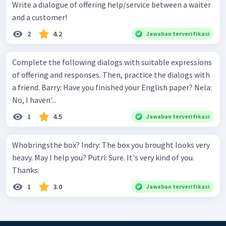
Write a dialogue of offering help/service between a waiter
and a customer!
2
4.2
Jawaban terverifikasi
Complete the following dialogs with suitable expressions
of offering and responses. Then, practice the dialogs with
a friend. Barry: Have you finished your English paper? Nela:
No, I haven'...
1
4.5
Jawaban terverifikasi
Whobringsthe box? Indry: The box you brought looks very
heavy. May I help you? Putri: Sure. It's very kind of you.
Thanks.
1
3.0
Jawaban terverifikasi