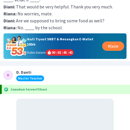
Diani:
That would be very helpful. Thank you very much.
Riana:
No worries, mate.
Diani:
Are we supposed to bring some food as well?
Riana:
No. ____ by the school.
Ikuti Tryout SNBT & Menangkan E-Wallet
100rb
Klaim
Habis dalam
00
:
02
:
45
:
41
D. Danti
Master Teacher
Jawaban terverifikasi