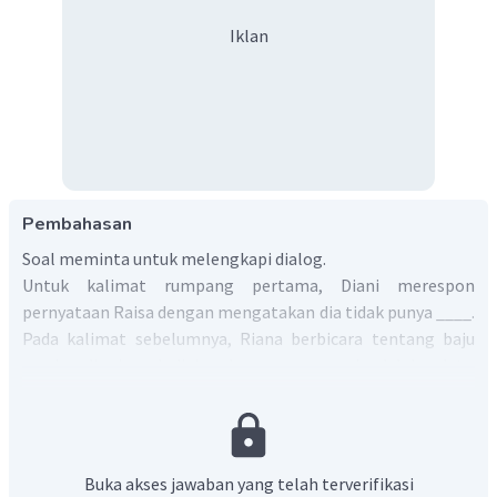
Iklan
Pembahasan
Soal meminta untuk melengkapi dialog.
Untuk kalimat rumpang pertama, Diani merespon
pernyataan Raisa dengan mengatakan dia tidak punya ____.
Pada kalimat sebelumnya, Riana berbicara tentang baju
musim dingin. Jadi jawaban yang sesuai adalah
winter
clothes.
Untuk kalimat rumpang yang kedua, Riana mengatakan
bahwa kakaknya punya 2
jackets
yang cukup bagus untuk
bepergian di ____.
Jadi jawaban yang sesuai adalah
the
Buka akses jawaban yang telah terverifikasi