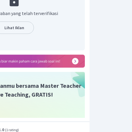
eorang). Karena kata
"there is"
selalu
gal.
aban yang telah terverifikasi
yang benar adalah tetap policewoman.
tnya menjadi
"There is a policewoman on
Lihat Iklan
lisi wanita di jalan)
t adalah "Policewoman."
anmu bersama Master Teacher
ive Teaching, GRATIS!
1.0
(
1 rating
)