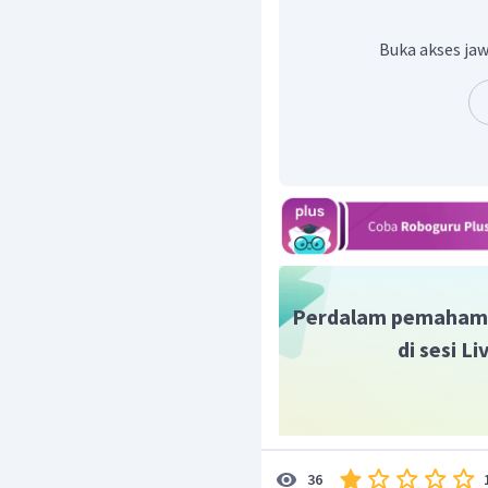
dengan
"there is a"
(ada s
diikuti dengan benda tung
Buka akses jaw
Maka, kata dalam kurung 
Dengan demikian, kalima
the street."
(Ada seorang po
Jadi, jawaban yang tepa
Perdalam pemaham
di sesi L
36