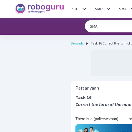
SD
SMP
SMA
Beranda
Task 16 Correct the form
Pertanyaan
Task 16
Correct the form of the nou
There is a (policewoman) ____ on