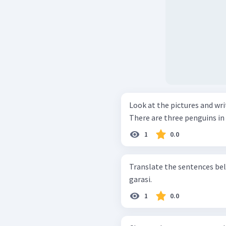
Look at the pictures and wri
There are three penguins in
1
0.0
Translate the sentences below into English
garasi.
1
0.0