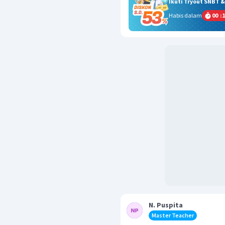
Ikuti Tryout SNBT 
Habis dalam
00
:
1
N. Puspita
Master Teacher