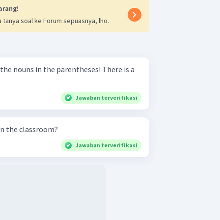
arang!
 tanya soal ke Forum sepuasnya, lho.
Jawaban terverifikasi
in the classroom?
Jawaban terverifikasi