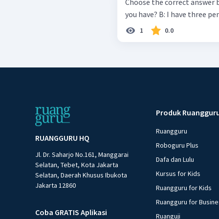
Choose the correct answer by crossing a
you have? B: I have three p
1
0.0
Produk Ruanggur
Ruangguru
RUANGGURU HQ
Roboguru Plus
Jl. Dr. Saharjo No.161, Manggarai
Dafa dan Lulu
Selatan, Tebet, Kota Jakarta
Kursus for Kids
Selatan, Daerah Khusus Ibukota
Jakarta 12860
Ruangguru for Kids
Ruangguru for Busin
Coba GRATIS Aplikasi
Ruanguji