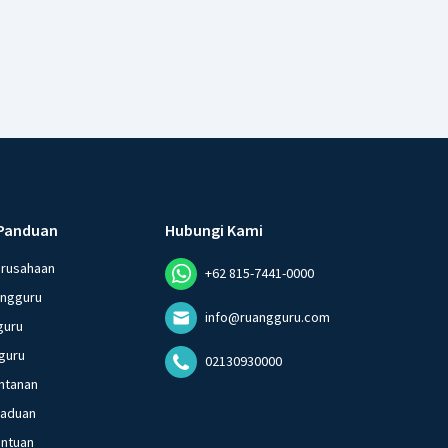
Panduan
Hubungi Kami
erusahaan
+62 815-7441-0000
angguru
info@ruangguru.com
guru
guru
02130930000
ntanan
gaduan
entuan