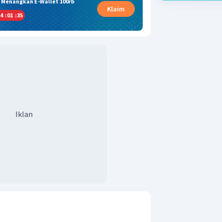
& Menangkan E-Wallet 100rb
Klaim
4
:
01
:
34
Iklan