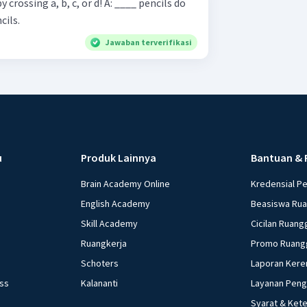
, b, c, or d! A: ____ pencils do
encils.
Jawaban terverifikasi
u
Produk Lainnya
Bantuan & 
Brain Academy Online
Kredensial P
English Academy
Beasiswa Ru
Skill Academy
Cicilan Ruang
Ruangkerja
Promo Ruang
Schoters
Laporan Kere
ess
Kalananti
Layanan Pen
Syarat & Ket