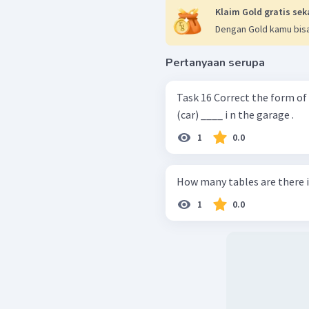
Klaim Gold gratis sek
Dengan Gold kamu bisa
Pertanyaan serupa
Task 16 Correct the form of the nouns in the parentheses! There is a
(car) ____ i n the garage .
1
0.0
How many tables are there 
1
0.0