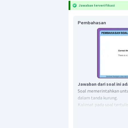
Jawaban terverifikasi
Pembahasan
Jawaban dari soal ini a
Soal memerintahkan unt
dalam tanda kurung.
Kalimat pada soal tertuli
street."
(Ada seorang polisi
Diketahui bahwa kata dal
policewoman merupakan k