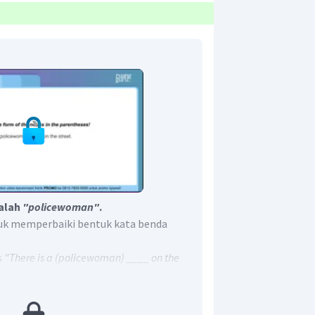
dalah
"policewoman"
.
uk memperbaiki bentuk kata benda
s
"There is a (policewoman) ____ on the
 wanita di jalan)
am kurung yaitu
ata benda tunggal, karena diawali