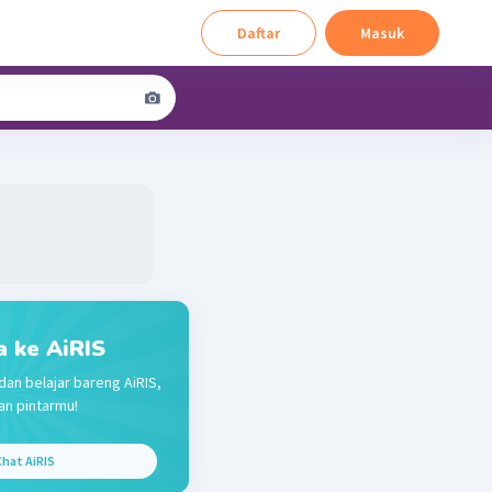
Daftar
Masuk
a ke AiRIS
dan belajar bareng AiRIS,
n pintarmu!
hat AiRIS