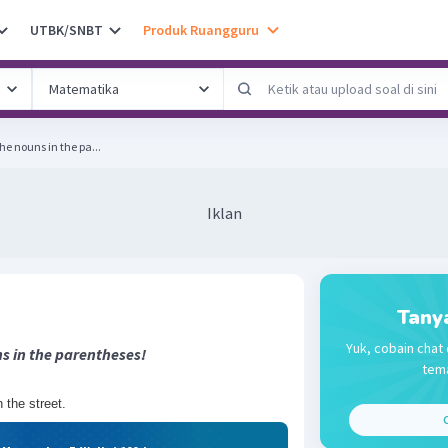
UTBK/SNBT
Produk Ruangguru
 of the nouns in the pa...
Iklan
Tany
Yuk, cobain chat 
ns in the parentheses!
tema
 the street.
C