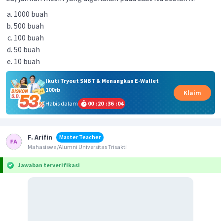
1000 buah
500 buah
100 buah
50 buah
10 buah
Ikuti Tryout SNBT & Menangkan E-Wallet
100rb
Klaim
Habis dalam
00
:
20
:
36
:
03
F. Arifin
Master Teacher
Mahasiswa/Alumni Universitas Trisakti
Jawaban terverifikasi