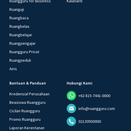
Ruangguru for Business
Kalananti
Ruanguji
Ruangbaca
Ruangkelas
Ruangbelajar
Ruangpengajar
Ruangguru Privat
Ruangpeduli
Airis
Bantuan & Panduan
Hubungi Kami
Kredensial Perusahaan
+62 815-7441-0000
Beasiswa Ruangguru
info@ruangguru.com
Cicilan Ruangguru
Promo Ruangguru
02130930000
Laporan Kerentanan