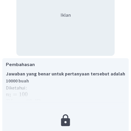
Iklan
Pembahasan
Jawaban yang benar untuk pertanyaan tersebut adalah
10000 buah
Diketahui :
=
100
n
1
=
80
dB
T
I
100
=
100
dB
T
I
n
2
Ditanya :
n
2
Taraf intensitas bunyi dari banyak sumber bunyi identik
dapat dihitung menggunakan persamaan berikut