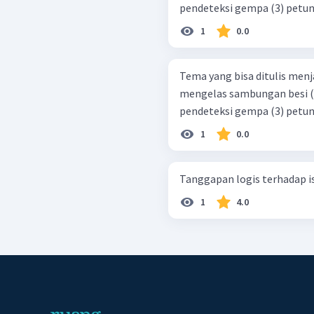
1
0.0
Tema yang bisa ditulis menjadi tek
mengelas sambungan besi (2) penjelasan penggunaan alat
1
0.0
Tanggapan logis terhadap isi
1
4.0