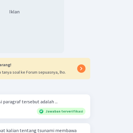
Iklan
arang!
 tanya soal ke Forum sepuasnya, lho.
 paragraf tersebut adalah ...
Jawaban terverifikasi
at kalian tentang tsunami membawa