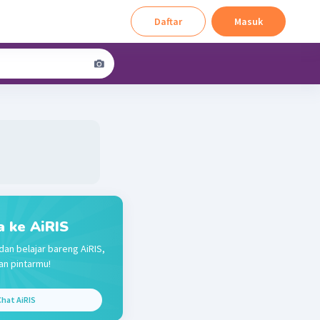
Daftar
Masuk
a ke AiRIS
dan belajar bareng AiRIS,
n pintarmu!
hat AiRIS