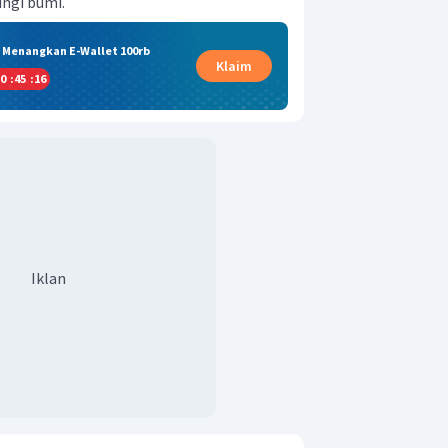
ingi bumi.
& Menangkan E-Wallet 100rb
Klaim
0
:
45
:
15
Iklan