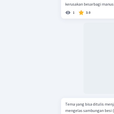
kerusakan besarbagi manusi
1
3.0
Tema yang bisa ditulis menjadi tek
mengelas sambungan besi (2) penjelasan penggunaan alat