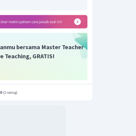
nasi adalah
"Penelitian tentang perubahan
n sebagai informasi penting terhadap
n yang benar adalah pilihan A.
anmu bersama Master Teacher
ive Teaching, GRATIS!
.0
(
2 rating
)