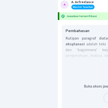
A. Acfreelance
Master Teacher
Jawaban terverifikasi
Pembahasan
Kutipan paragraf diat
eksplanasi
adalah teks 
dan ‘bagaimana’ keja
pengetahuan, budaya, da
ciri-ciri teks eksplanasi, a
Informasi yang dimua
Hal yang dibahas, y
keilmuan atau berhu
Buka akses jaw
Sifatnya informatif
pembaca untuk percay
Adapun tanggapan logis pa