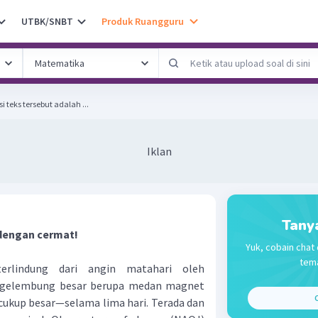
UTBK/SNBT
Produk Ruangguru
 teks tersebut adalah ...
Iklan
Tany
 dengan cermat!
Yuk, cobain chat 
tema
erlindung dari angin matahari oleh
 gelembung besar berupa medan magnet
C
ukup besar—selama lima hari. Terada dan