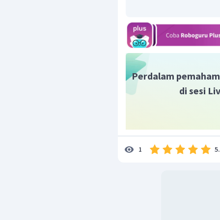
dari ciri-ciri teks ekspla
atmosfer dapat digunaka
kehidupan di bumi."
Dengan demikian, jawaba
Perdalam pemaham
di sesi L
5
1