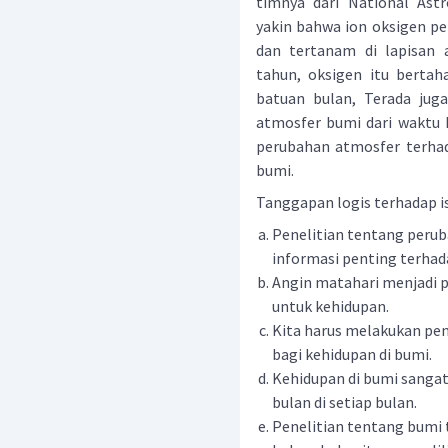
timnya dari National Ast
yakin bahwa ion oksigen pe
dan tertanam di lapisan 
tahun, oksigen itu berta
batuan bulan, Terada ju
atmosfer bumi dari waktu 
perubahan atmosfer terhad
bumi.
Tanggapan logis terhadap isi
Penelitian tentang peru
informasi penting terhad
Angin matahari menjadi 
untuk kehidupan.
Kita harus melakukan pe
bagi kehidupan di bumi.
Kehidupan di bumi sangat
bulan di setiap bulan.
Penelitian tentang bumi