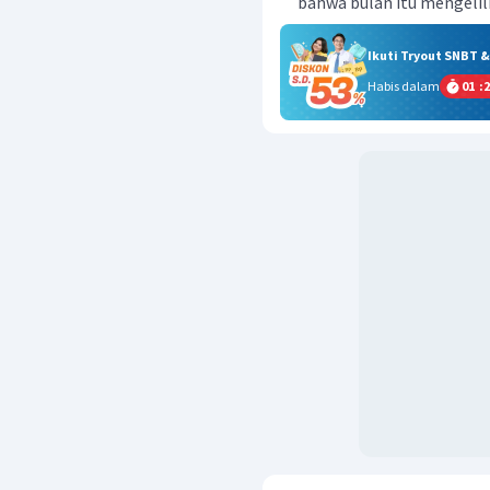
bahwa bulan itu mengelil
Ikuti Tryout SNBT 
Habis dalam
01
:
2