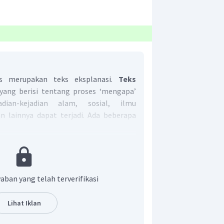
as merupakan teks eksplanasi.
Teks
yang berisi tentang proses ‘mengapa’
dian-kejadian alam, sosial, ilmu
n lainnya dapat terjadi. Ada beberapa
ntara lain:
t berdasarkan fakta (faktual).
aitu suatu fenomena yang bersifat
bungan dengan ilmu pengetahuan.
aban yang telah terverifikasi
 dan tidak berusaha memengaruhi
a terhadap hal yang dibahas.
Lihat Iklan
da kutipan paragraf diatas jika dilihat