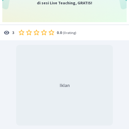
di sesi Live Teaching, GRATIS!
0.0
3
(
0 rating
)
Iklan