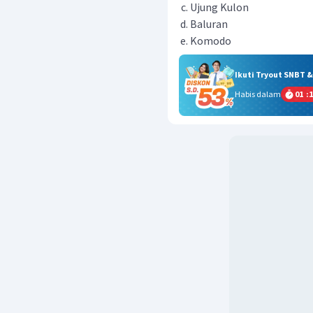
Ujung Kulon
Baluran
Komodo
Ikuti Tryout SNBT 
Habis dalam
01
:
1