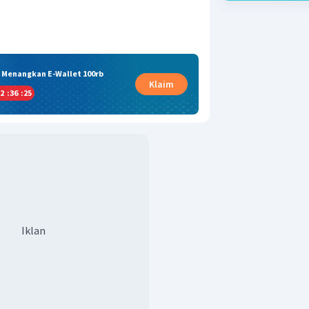
& Menangkan E-Wallet 100rb
Klaim
2
:
36
:
25
Iklan