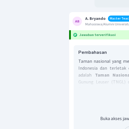
A. Bryando
Master Teac
Mahasiswa/Alumni Universita
Jawaban terverifikasi
Pembahasan
Taman nasional yang me
Indonesia dan terletak
adalah
Taman Nasion
Gunung Leuser (TNGL) d
Taman nasional ini mer
Indonesia dengan Juas l
yang hidup di sini antar
orang utan, tapir, harima
sekitar 387 spesies burun
Buka akses jaw
8.500 spesies tumbuhan. B