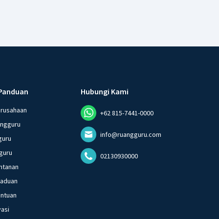
Panduan
Hubungi Kami
erusahaan
+62 815-7441-0000
angguru
info@ruangguru.com
guru
guru
02130930000
ntanan
gaduan
entuan
vasi