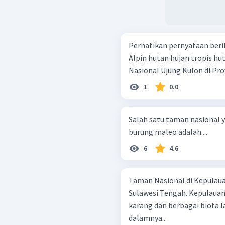
Perhatikan pernyataan berikut. terumbu karang hutan borea
Alpin hutan hujan tropis hutan mangrove Ekosistem dalam Taman
Nasional Ujung Kulon di Prov
1
0.0
Salah satu taman nasional y
burung maleo adalah....
6
4.6
Taman Nasional di Kepulaua
Sulawesi Tengah. Kepulauan
karang dan berbagai biota l
dalamnya...