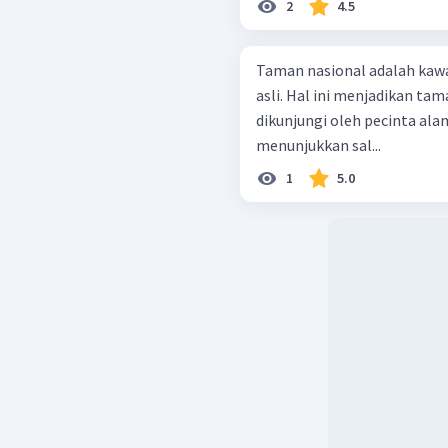
2
4.5
Taman nasional adalah kawa
asli. Hal ini menjadikan ta
dikunjungi oleh pecinta ala
menunjukkan sal...
1
5.0