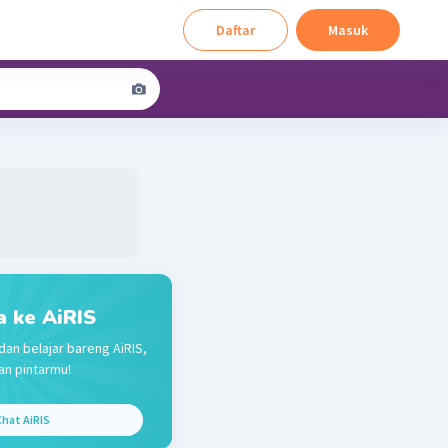
Daftar
Masuk
a ke AiRIS
dan belajar bareng AiRIS,
n pintarmu!
hat AiRIS