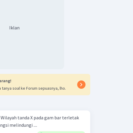
Iklan
arang!
 tanya soal ke Forum sepuasnya, lho.
k
gsi melindungi ....