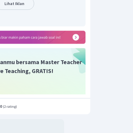
 bangkai suweg raksasa). TNGL ini
Lihat Iklan
istem Leuser yang merupakan rumah
Sumatera.
n yang tepat adalah B
.
anmu bersama Master Teacher
ive Teaching, GRATIS!
.0
(
2 rating
)