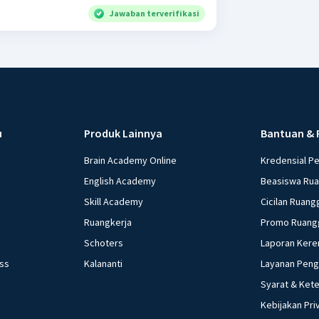
Jawaban terverifikasi
u
Produk Lainnya
Bantuan & 
Brain Academy Online
Kredensial P
English Academy
Beasiswa Ru
Skill Academy
Cicilan Ruang
Ruangkerja
Promo Ruang
Schoters
Laporan Kere
ess
Kalananti
Layanan Pen
Syarat & Ket
Kebijakan Pri