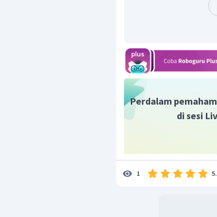
dan titan arum (bunga
termasuk Kawasan Ekos
bagi 54% fauna daratan 
Oleh karena itu, jawaba
Perdalam pemaham
di sesi L
5
1