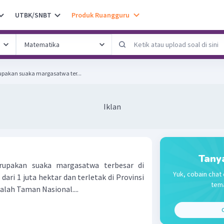
UTBK/SNBT
Produk Ruangguru
pakan suaka margasatwa ter...
Iklan
Tany
upakan suaka margasatwa terbesar di
Yuk, cobain chat 
dari 1 juta hektar dan terletak di Provinsi
tema
alah Taman Nasional....
C