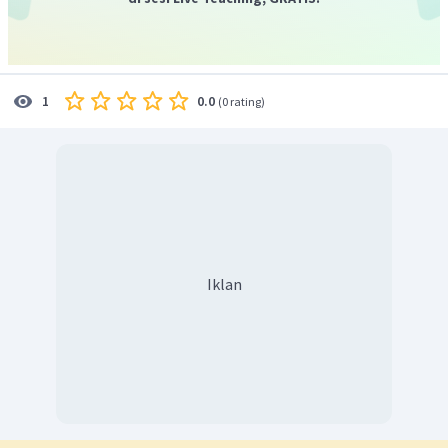
0.0
1
(
0 rating
)
Iklan