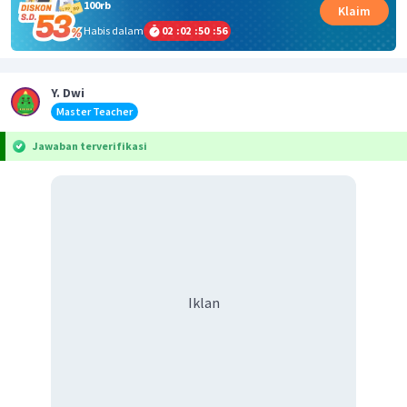
100rb
Klaim
Habis dalam
02
:
02
:
50
:
56
Y. Dwi
Master Teacher
Jawaban terverifikasi
Iklan