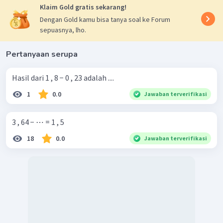
Klaim Gold gratis sekarang!
Dengan Gold kamu bisa tanya soal ke Forum
sepuasnya, lho.
Pertanyaan serupa
Hasil dari 1 , 8 − 0 , 23 adalah ....
1
0.0
Jawaban terverifikasi
3 , 64 − ⋯ = 1 , 5
18
0.0
Jawaban terverifikasi