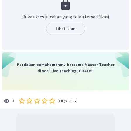
Sejak masa itu Mesir kemudian berada dibawah kekuasaan
bangsa Romawi.
Buka akses jawaban yang telah terverifikasi
Lihat Iklan
Perdalam pemahamanmu bersama Master Teacher
di sesi Live Teaching, GRATIS!
0.0
1
(
0 rating
)