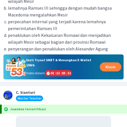
wilayah Mesir
lemahnya Ramses III sehingga dengan mudah bangsa
Macedonia mengalahkan Mesir
perpecahan internal yang terjadi karena lemahnya
pemerintahan Ramses III
penaklukan oleh Kekaisaran Romawi dan menjadikan
wilayah Mesir sebagai bagian dari provinsi Romawi
penyerangan dan penaklukan oleh Alexander Agung
Ikuti Tryout SNBT & Menangkan E-Wallet
100rb
Klaim
Habis dalam
02
:
12
:
03
:
11
C. Sianturi
Master Teacher
Jawaban terverifikasi