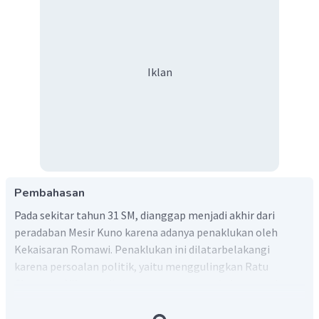
Iklan
Pembahasan
Pada sekitar tahun 31 SM, dianggap menjadi akhir dari
peradaban Mesir Kuno karena adanya penaklukan oleh
Kekaisaran Romawi. Penaklukan ini dilatarbelakangi
karena persoalan politik, yaitu menggulingkan Ratu
Cleopatra VII yang dianggap merongrong kekuasaan dan
wibawa bangsa Romawi. Mesir kemudian berhasil
ditundukkan setelah kalah dalam Pertempuran Actium.