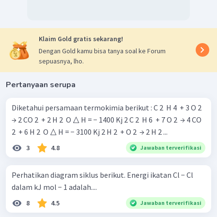
Klaim Gold gratis sekarang!
Dengan Gold kamu bisa tanya soal ke Forum
sepuasnya, lho.
Pertanyaan serupa
Diketahui persamaan termokimia berikut : C 2 ​ H 4 ​ + 3 O 2 ​
→ 2 CO 2 ​ + 2 H 2 ​ O △ H = − 1400 Kj 2 C 2 ​ H 6 ​ + 7 O 2 ​ → 4 CO
2 ​ + 6 H 2 ​ O △ H = − 3100 Kj 2 H 2 ​ + O 2 ​ → 2 H 2 ​...
3
4.8
Jawaban terverifikasi
Perhatikan diagram siklus berikut. Energi ikatan Cl − Cl
dalam kJ mol − 1 adalah....
8
4.5
Jawaban terverifikasi