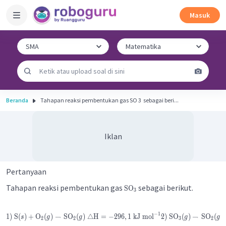
Masuk
Beranda
Tahapan reaksi pembentukan gas SO 3 ​ sebagai beri...
Iklan
Pertanyaan
Tahapan reaksi pembentukan gas
sebagai berikut.
SO
3
−
1
1
)
S
(
)
+
O
(
)
→
SO
(
)
△
H
=
−
296
,
1
kJ
mol
2
)
SO
(
)
→
SO
(
)
s
g
g
g
g
2
2
3
2