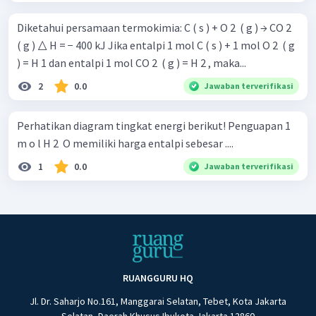
Diketahui persamaan termokimia: C ( s ) + O 2 ​ ( g ) → CO 2 ​
( g ) △ H = − 400 kJ Jika entalpi 1 mol C ( s ) + 1 mol O 2 ​ ( g
) = H 1 dan entalpi 1 mol CO 2 ​ ( g ) = H 2 , maka...
2
0.0
Jawaban terverifikasi
Perhatikan diagram tingkat energi berikut! Penguapan 1
m o l H 2 ​ O memiliki harga entalpi sebesar ....
1
0.0
Jawaban terverifikasi
RUANGGURU HQ
Jl. Dr. Saharjo No.161, Manggarai Selatan, Tebet, Kota Jakarta