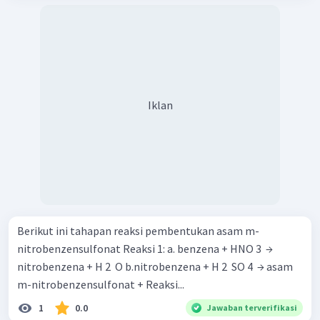
Iklan
Berikut ini tahapan reaksi pembentukan asam m-
nitrobenzensulfonat Reaksi 1: a. benzena + HNO 3 ​ →
nitrobenzena + H 2 ​ O b.nitrobenzena + H 2 ​ SO 4 ​ → asam
m-nitrobenzensulfonat + Reaksi...
1
0.0
Jawaban terverifikasi