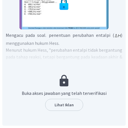
Mengacu pada soal. penentuan perubahan entalpi (
)
menggunakan hukum Hess.
Menurut hukum Hess, "perubahan entalpi tidak bergantung
pada tahap reaksi, tetapi bergantung pada keadaan akhir &
awal saja."
Terdapat beberapa aturan, diantaranya :
Jika reaksi dibalik, tanda
dibalik
Buka akses jawaban yang telah terverifikasi
Jika reaksi dikalikan x, nilai
dikalikan x
Lihat Iklan
Jika reaksi dibagi x, nilai
dibagi x
Jika reaksi dijumlahkan, nilai
dijumlahkan
Berdasarkan reaksi target