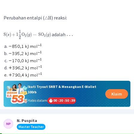
Perubahan entalpi (
) reaksi:
△
H
1
…
adalah
S
(
)
+
1
O
(
)
→
SO
(
)
s
g
g
2
3
2
Ikuti Tryout SNBT & Menangkan E-Wallet
100rb
Klaim
Habis dalam
00
:
20
:
50
:
38
N. Puspita
Master Teacher