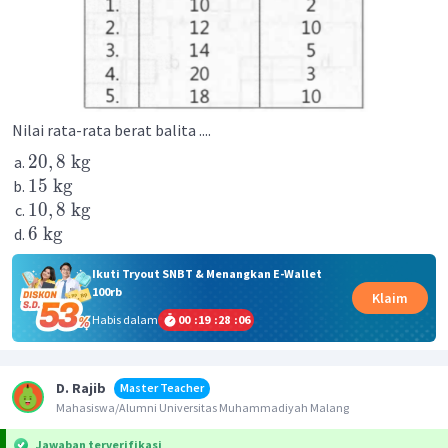
Nilai rata-rata berat balita ....
20
,
8
kg
15
kg
10
,
8
kg
6
kg
Ikuti Tryout SNBT & Menangkan E-Wallet
100rb
Klaim
Habis dalam
00
:
19
:
28
:
06
D. Rajib
Master Teacher
Mahasiswa/Alumni Universitas Muhammadiyah Malang
Jawaban terverifikasi