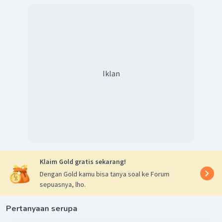
Iklan
Klaim Gold gratis sekarang!
Dengan Gold kamu bisa tanya soal ke Forum
sepuasnya, lho.
Pertanyaan serupa