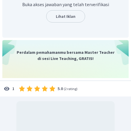
pencaharian baru dan lapangan pekerjaan yang
Buka akses jawaban yang telah terverifikasi
kemudian meningkatkan pendapatan per kapita.
Jadi, jawaban yang tepat adalah C.
Lihat Iklan
Perdalam pemahamanmu bersama Master Teacher
di sesi Live Teaching, GRATIS!
5.0
1
(
2 rating
)