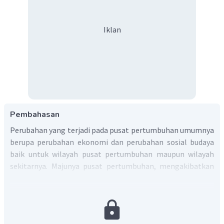
Iklan
Pembahasan
Perubahan yang terjadi pada pusat pertumbuhan umumnya
berupa perubahan ekonomi dan perubahan sosial budaya
baik untuk wilayah pusat pertumbuhan maupun wilayah
sekitarnya. Majunya pusat pertumbuhan, mengakibatkan
aktivitas ekonomi juga mulai meningkat dan menjadi
beragam.
Aktivitas ekonomi tersebut kemudian
memunculkan fasilitas ekonomi, seperti pabrik, bank,
dan perkantoran, sehingga menciptakan berbagai mata