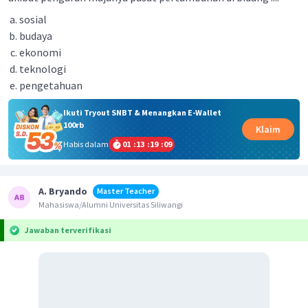
sosial
budaya
ekonomi
teknologi
pengetahuan
Ikuti Tryout SNBT & Menangkan E-Wallet
100rb
Klaim
Habis dalam
01
:
13
:
19
:
09
A. Bryando
Master Teacher
Mahasiswa/Alumni Universitas Siliwangi
Jawaban terverifikasi