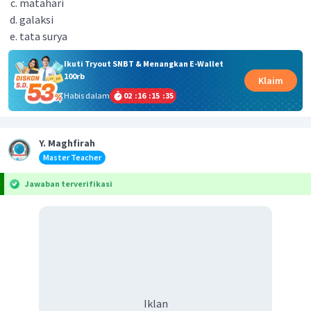
matahari
galaksi
tata surya
Ikuti Tryout SNBT & Menangkan E-Wallet
100rb
Klaim
Habis dalam
02
:
16
:
15
:
35
Y. Maghfirah
Master Teacher
Jawaban terverifikasi
Iklan