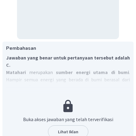
Pembahasan
Jawaban yang benar untuk pertanyaan tersebut adalah
C.
Matahari
merupakan
sumber energi utama di bumi
.
Hampir semua energi yang berada di bumi berasal dari
matahari. Energi panas yang dihasilkan dapat digunakan
untuk memanaskan ruangan, memanaskan air, dan
keperluan lain.
Dengan demikian, sumber energi utama bagi bumi adalah
matahari.
Buka akses jawaban yang telah terverifikasi
Oleh karena itu, jawaban yang benar adalah C.
Lihat Iklan