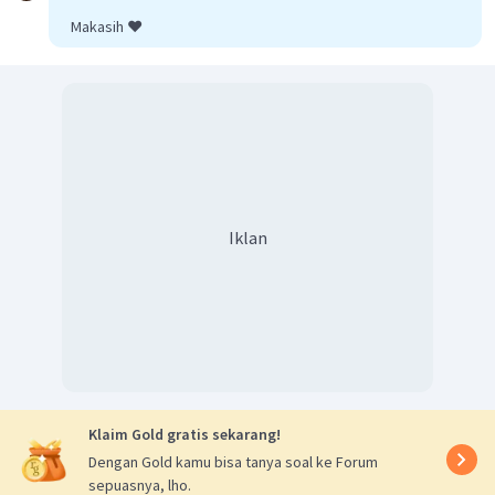
Makasih ❤️
Iklan
Klaim Gold gratis sekarang!
Dengan Gold kamu bisa tanya soal ke Forum
sepuasnya, lho.