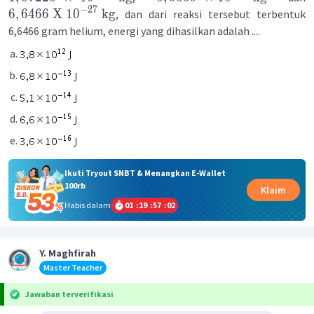
−
27
6
,
6466
X
1
0
kg
, dan dari reaksi tersebut terbentuk
6,6466 gram helium, energi yang dihasilkan adalah ....
Ikuti Tryout SNBT & Menangkan E-Wallet
100rb
Klaim
Habis dalam
01
:
19
:
57
:
02
Y. Maghfirah
Master Teacher
Jawaban terverifikasi