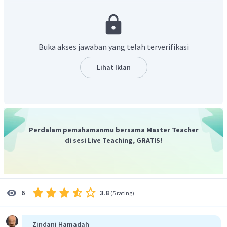
Ditanya:
E
Jawab:
Buka akses jawaban yang telah terverifikasi
Dalam setiap reaksi fusi yang terjadi selalu terbentuk Helium yang
massanya 6,6466 gram, maka jumlah reaksi yang terjadi (n) adalah:
Lihat Iklan
Sehingga besarnya energi yang dihasilkan:
Perdalam pemahamanmu bersama Master Teacher
di sesi Live Teaching, GRATIS!
3.8
6
(
5 rating
)
Sepertinya ada kesalahan dalam pilihan jawaban, karena
jawaban yang tepat adalah
.
Zindani Hamadah