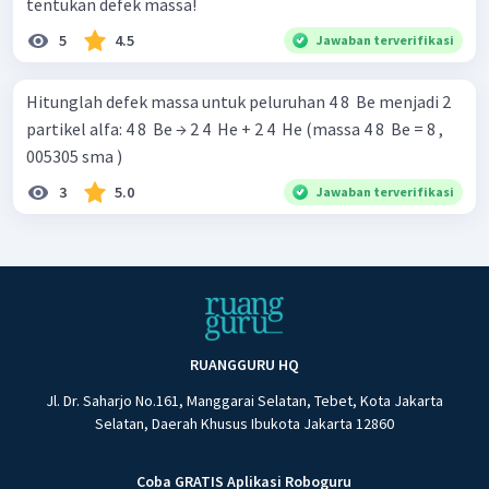
tentukan defek massa!
5
4.5
Jawaban terverifikasi
Hitunglah defek massa untuk peluruhan 4 8 ​ Be menjadi 2
partikel alfa: 4 8 ​ Be → 2 4 ​ He + 2 4 ​ He (massa 4 8 ​ Be = 8 ,
005305 sma )
3
5.0
Jawaban terverifikasi
RUANGGURU HQ
Jl. Dr. Saharjo No.161, Manggarai Selatan, Tebet, Kota Jakarta
Selatan, Daerah Khusus Ibukota Jakarta 12860
Coba GRATIS Aplikasi Roboguru